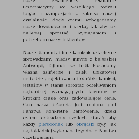
nasze kwalifikacje, regularnie
uczestniczymy we wszelkiego rodzaju
targac i sympozjach z zakresu naszej
działalności, dzięki czemu wzbogadzamy
nasze doświadczenie i wiedzę, tak aby jak
najlepiej sprostać wymaganiom i
potrzebom naszych klientów.
Nasze diamenty i inne kamienie szlachetne
sprowadzamy między innymi z belgijskiej
Antwerpii, Tajlandi czy Indii. Posiadamy
własną szlifiernie i dzięki unikatowej
metodzie projektowania i obróbki kamieni,
jesteśmy w stanie sprostać oczekiwaniom
najbardziej wymagających klientów w
krótkim czasie oraz zadowalającej cenie.
Cała nasza biżuteria jest robiona pod
Państwa konkretne zamówienie, dzięki
czemu dokładamy szelkich starań aby
każdy
pierścionek
lub
obrączki
były jak
najdokładniej wykonane i zgodne z Państwa
oczekiwaniami.