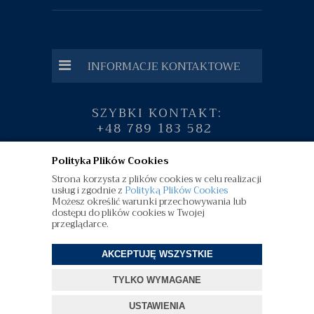
INFORMACJE KONTAKTOWE
SZYBKI KONTAKT:
+48 789 183 582
Polityka Plików Cookies
Strona korzysta z plików cookies w celu realizacji
usług i zgodnie z
Polityką Plików Cookies
Możesz określić warunki przechowywania lub
dostępu do plików cookies w Twojej
przeglądarce.
AKCEPTUJĘ WSZYSTKIE
TYLKO WYMAGANE
©
diamenty.pl
| Wszelkie Prawa Zastrzeżone
USTAWIENIA
Projekt i oprogramowanie sklepu:
ebexo