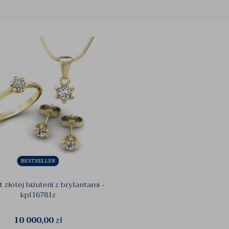
złotej biżuterii z brylantami -
kpl16781z
10 000,00
zł