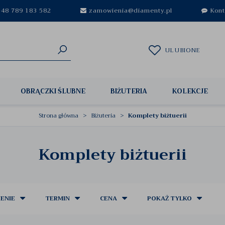
48 789 183 582
zamowienia@diamenty.pl
Kont
ULUBIONE
OBRĄCZKI ŚLUBNE
BIŻUTERIA
KOLEKCJE
Strona główna
Biżuteria
Komplety biżtuerii
Komplety biżtuerii
ENIE
TERMIN
CENA
POKAŻ TYLKO