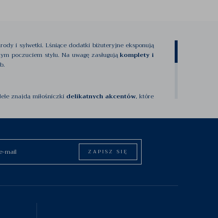
rody i sylwetki. Lśniące dodatki biżuteryjne eksponują
lnym poczuciem stylu. Na uwagę zasługują
komplety i
b.
dele znajdą miłośniczki
delikatnych akcentów
, które
antyzmu i dostojności zarazem. Nie brakuje też bardzo
stawy wisiorków wraz z kolczykami
. W niektórych
ZAPISZ SIĘ
zym wybierać. Oferta obfituje w piękne wzory biżuterii
ię zarówno ze srebra jak i ze złota. Wszystkie produkty