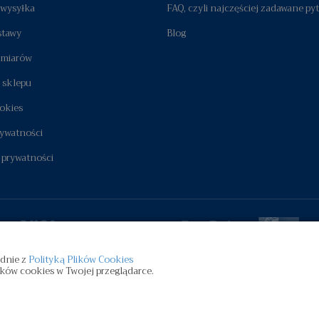
i wysyłka
FAQ, czyli najczęściej zadawane py
stawy
Blog
zmiarów
 sklepu
okies
rywatności
 prywatności
odnie z
Polityką Plików Cookies
ków cookies w Twojej przeglądarce.