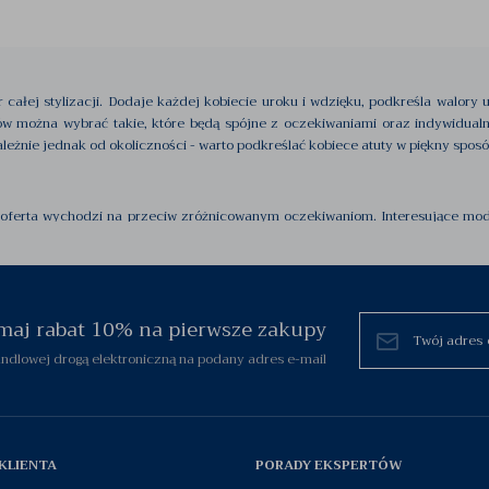
 całej stylizacji. Dodaje każdej kobiecie uroku i wdzięku, podkreśla walory u
rów można wybrać takie, które będą spójne z oczekiwaniami oraz indywidua
leżnie jednak od okoliczności - warto podkreślać kobiece atuty w piękny sposó
go oferta wychodzi na przeciw zróżnicowanym oczekiwaniom. Interesujące mo
cią cieszy się także
wyszukana elegancja
- motywy biżuteryjne z nutą rom
razistym temperamentem i charakterem.
zymaj rabat 10% na pierwsze zakupy
ki
oraz
zawieszki
. Dużym zainteresowaniem wśród klientek cieszą się też
ze
eży od oczekiwań oraz upodobań w kwestii wzornictwa - a z pewnością jest w c
dlowej drogą elektroniczną na podany adres e-mail
rkonie
. W zależności od gustu klientek - można wybrać niepowtarzalną biżuter
nie i pasję do kunsztownej pracy jubilerskiej.
KLIENTA
PORADY EKSPERTÓW