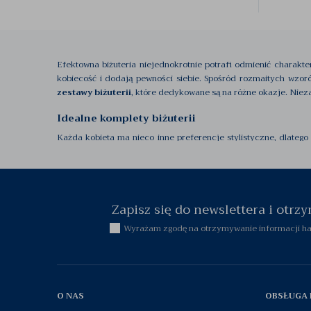
Efektowna biżuteria niejednokrotnie potrafi odmienić charakter
kobiecość i dodają pewności siebie. Spośród rozmaitych wzo
zestawy biżuterii
, które dedykowane są na różne okazje. Nieza
Idealne komplety biżuterii
Każda kobieta ma nieco inne preferencje stylistyczne, dlate
subtelnie podkreślają urodę i osobowość. Niezmienną popularnoś
oryginalnych projektów
, które idealnie korespondują z wy
Zestawy biżuterii na każdą okazję
Zapisz się do newslettera i otr
W komplecie biżuterii oferowany jest np.
kolczyki
,
pieścion
zestawach proponowane są również
bransoletki
. Wszystko zal
Wyrażam zgodę na otrzymywanie informacji han
z
kamieniami naturalnymi
, dużą popularność zyskały też
cy
zrealizowane zostały z ogromną precyzją, w oparciu o doświadcze
O NAS
OBSŁUGA 