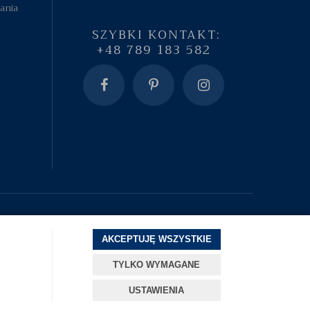
tania
SZYBKI KONTAKT:
+48 789 183 582
AKCEPTUJĘ WSZYSTKIE
TYLKO WYMAGANE
Projekt i oprogramowanie sklepu:
ebexo
USTAWIENIA