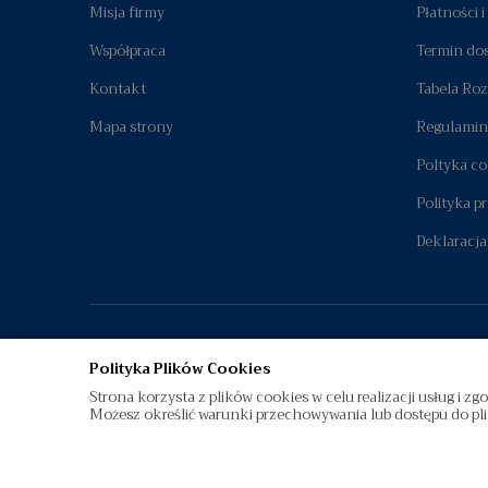
Misja firmy
Płatności 
Współpraca
Termin do
Kontakt
Tabela Ro
Mapa strony
Regulamin
Poltyka co
Polityka p
Deklaracja
Polityka Plików Cookies
Strona korzysta z plików cookies w celu realizacji usług i zg
Możesz określić warunki przechowywania lub dostępu do pli
©
diamenty.pl
| Wszelkie Prawa Zastrzeżone