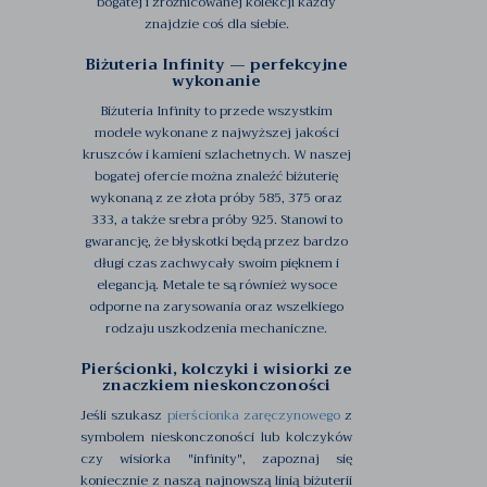
bogatej i zróżnicowanej kolekcji każdy
znajdzie coś dla siebie.
Biżuteria Infinity — perfekcyjne
wykonanie
Biżuteria Infinity to przede wszystkim
modele wykonane z najwyższej jakości
kruszców i kamieni szlachetnych. W naszej
bogatej ofercie można znaleźć biżuterię
wykonaną z ze złota próby 585, 375 oraz
333, a także srebra próby 925. Stanowi to
gwarancję, że błyskotki będą przez bardzo
długi czas zachwycały swoim pięknem i
elegancją. Metale te są również wysoce
odporne na zarysowania oraz wszelkiego
rodzaju uszkodzenia mechaniczne.
Pierścionki, kolczyki i wisiorki ze
znaczkiem nieskonczoności
Jeśli szukasz
pierścionka zaręczynowego
z
symbolem nieskonczoności lub kolczyków
czy wisiorka "infinity", zapoznaj się
koniecznie z naszą najnowszą linią biżuterii