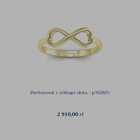
Pierścionek z żółtego złota. - p16287z
2 910,00
zł