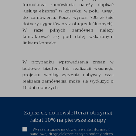
formularza zamówienia należy dopisać
„usługa ekspres” w koszyku, w polu „uwagi
do zamówienia. Koszt wynosi 738 zł (nie
dotyczy sygnetów oraz obrączek ślubnych).
W razie pilnych zamówień należy
kontaktować się pod dalej wskazanym
linkiem kontakt.
W przypadku wprowadzenia zmian w
budowie biżuterii lub realizacji własnego
projektu według życzenia nabywcy, czas
realizacji zamówienia może się wydłużyć o
10 dni roboczych.
Zapisz się do newslettera i otrzymaj
rabat 10% na pierwsze zakupy
Wyrażam zgodę na otrzymywanie informacji
handlowej drogą elektroniczną na podany adres