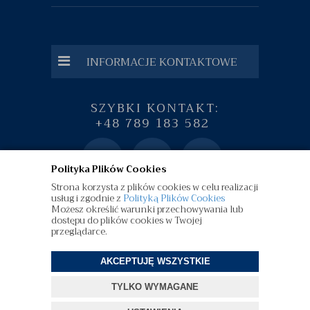
INFORMACJE KONTAKTOWE
SZYBKI KONTAKT:
+48 789 183 582
Polityka Plików Cookies
Strona korzysta z plików cookies w celu realizacji
usług i zgodnie z
Polityką Plików Cookies
Możesz określić warunki przechowywania lub
dostępu do plików cookies w Twojej
przeglądarce.
AKCEPTUJĘ WSZYSTKIE
©
diamenty.pl
| Wszelkie Prawa Zastrzeżone
TYLKO WYMAGANE
Projekt i oprogramowanie sklepu:
ebexo