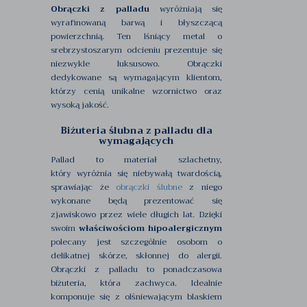
Obrączki z palladu
wyróżniają się
wyrafinowaną barwą i błyszczącą
powierzchnią. Ten lśniący metal o
srebrzystoszarym odcieniu prezentuje się
niezwykle luksusowo. Obrączki
dedykowane są wymagającym klientom,
którzy cenią unikalne wzornictwo oraz
wysoką jakość.
Biżuteria ślubna z palladu dla
wymagających
Pallad to materiał szlachetny,
który wyróżnia się niebywałą twardością,
sprawiając że
obrączki ślubne
z niego
wykonane będą prezentować się
zjawiskowo przez wiele długich lat. Dzięki
swoim
właściwościom hipoalergicznym
polecany jest szczególnie osobom o
delikatnej skórze, skłonnej do alergii.
Obrączki z palladu to ponadczasowa
biżuteria, która zachwyca. Idealnie
komponuje się z olśniewającym blaskiem