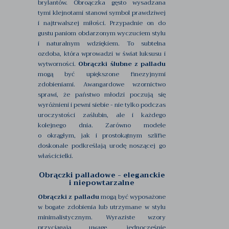
brylantów. Obroączka gęsto wysadzana
tymi klejnotami stanowi symbol prawdziwej
i najtrwalszej miłości. Przypadnie on do
gustu paniom obdarzonym wyczuciem stylu
i naturalnym wdziękiem. To subtelna
ozdoba, która wprowadzi w świat luksusu i
wytworności.
Obrączki ślubne z palladu
mogą być upiększone finezyjnymi
zdobieniami. Awangardowe wzornictwo
sprawi, że państwo młodzi poczują się
wyróżnieni i pewni siebie - nie tylko podczas
uroczystości zaślubin, ale i każdego
kolejnego dnia. Zarówno modele
o okrągłym, jak i prostokątnym szlifie
doskonale podkreślają urodę noszącej go
właścicielki.
Obrączki palladowe - eleganckie
i niepowtarzalne
Obrączki z palladu
mogą być wyposażone
w bogate zdobienia lub utrzymane w stylu
minimalistycznym. Wyraziste wzory
przyciągają uwagę, jednocześnie