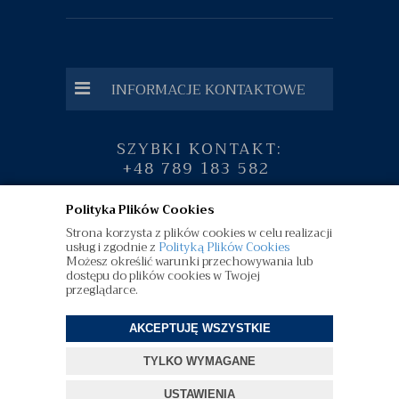
INFORMACJE KONTAKTOWE
SZYBKI KONTAKT:
+48 789 183 582
Polityka Plików Cookies
Strona korzysta z plików cookies w celu realizacji
usług i zgodnie z
Polityką Plików Cookies
Możesz określić warunki przechowywania lub
dostępu do plików cookies w Twojej
przeglądarce.
AKCEPTUJĘ WSZYSTKIE
TYLKO WYMAGANE
©
diamenty.pl
| Wszelkie Prawa Zastrzeżone
USTAWIENIA