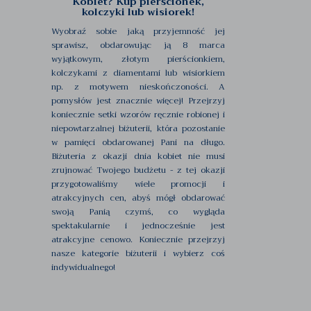
Kobiet? Kup pierścionek,
kolczyki lub wisiorek!
Wyobraź sobie jaką przyjemność jej
sprawisz, obdarowując ją 8 marca
wyjątkowym, złotym pierścionkiem,
kolczykami z diamentami lub wisiorkiem
np. z motywem nieskończoności. A
pomysłów jest znacznie więcej! Przejrzyj
koniecznie setki wzorów ręcznie robionej i
niepowtarzalnej biżuterii, która pozostanie
w pamięci obdarowanej Pani na długo.
Biżuteria z okazji dnia kobiet nie musi
zrujnować Twojego budżetu - z tej okazji
przygotowaliśmy wiele promocji i
atrakcyjnych cen, abyś mógł obdarować
swoją Panią czymś, co wygląda
spektakularnie i jednocześnie jest
atrakcyjne cenowo. Koniecznie przejrzyj
nasze kategorie biżuterii i wybierz coś
indywidualnego!