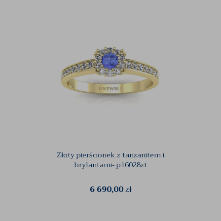
Złoty pierścionek z tanzanitem i
Pierśc
brylantami- p16028zt
6 690,00
zł