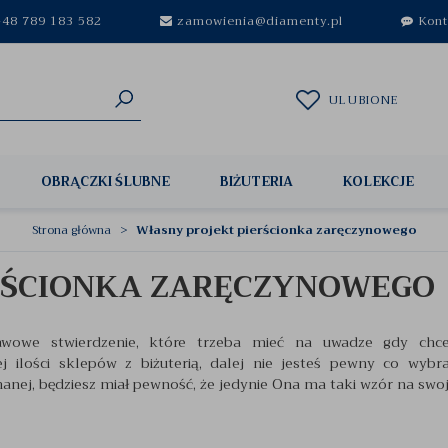
48 789 183 582
zamowienia@diamenty.pl
Kont
ULUBIONE
OBRĄCZKI ŚLUBNE
BIŻUTERIA
KOLEKCJE
Strona główna
Własny projekt pierścionka zaręczynowego
RŚCIONKA ZARĘCZYNOWEGO
awowe stwierdzenie, które trzeba mieć na uwadze gdy c
j ilości sklepów z biżuterią, dalej nie jesteś pewny co wy
anej, będziesz miał pewność, że jedynie Ona ma taki wzór na swoje