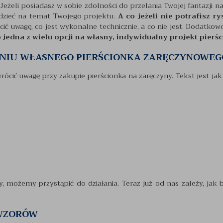
Jeżeli posiadasz w sobie zdolności do przelania Twojej fantazji na 
edzieć na temat Twojego projektu.
A co jeżeli nie potrafisz r
ić uwagę, co jest wykonalne technicznie, a co nie jest. Dodatko
o jedna z wielu opcji na własny, indywidualny projekt pier
ANIU WŁASNEGO PIERŚCIONKA ZARĘCZYNOWEG
rócić uwagę przy zakupie pierścionka na zaręczyny. Tekst jest jak
możemy przystąpić do działania. Teraz już od nas zależy, jak bę
 WZORÓW