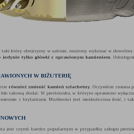
y taki który obejrzymy w salonie, możemy wykonać w dowolnej ko
że jedynie tylko główki z oprawionym kamieniem
. Udostępn
RAWIONYCH W BIŻUTERIĘ
ecie
również zmienić kamień szlachetny
. Oczywiście zmiana 
 lub takową dodać. W pierścionku, w którym oprawiono wyłącz
miennie z brylantami. Możliwości jest nieskończona ilość, i ta
ZYNOWYCH
ata jest czymś bardzo popularnym w przypadku zakupu pierścio