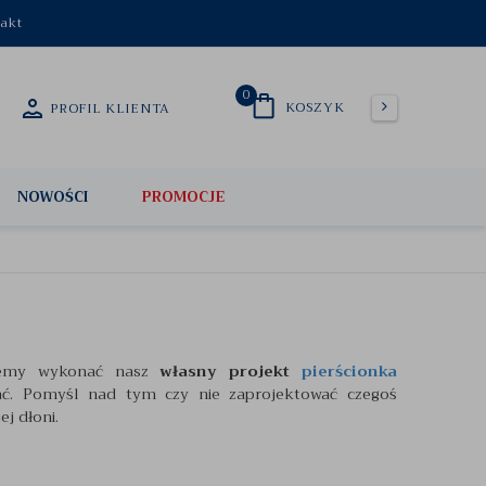
akt
0
KOSZYK
PROFIL KLIENTA
NOWOŚCI
PROMOCJE
hcemy wykonać nasz
własny projekt
pierścionka
brać. Pomyśl nad tym czy nie zaprojektować czegoś
j dłoni.