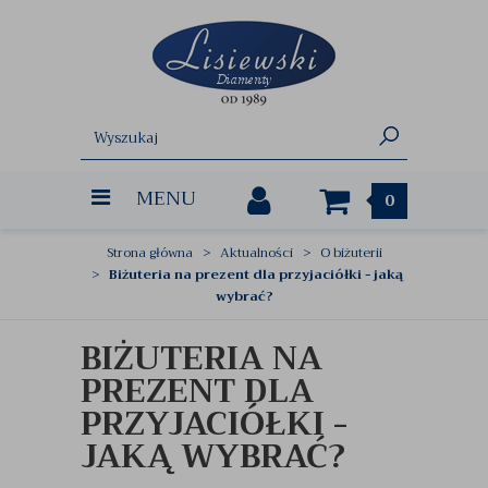
MENU
0
Strona główna
Aktualności
O biżuterii
Biżuteria na prezent dla przyjaciółki - jaką
wybrać?
BIŻUTERIA NA
PREZENT DLA
PRZYJACIÓŁKI -
JAKĄ WYBRAĆ?