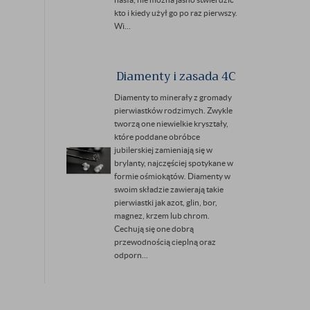
kto i kiedy użył go po raz pierwszy.
Wi...
Diamenty i zasada 4C
Diamenty to minerały z gromady
pierwiastków rodzimych. Zwykle
tworzą one niewielkie kryształy,
które poddane obróbce
jubilerskiej zamieniają się w
brylanty, najczęściej spotykane w
formie ośmiokątów. Diamenty w
swoim składzie zawierają takie
pierwiastki jak azot, glin, bor,
magnez, krzem lub chrom.
Cechują się one dobrą
przewodnością cieplną oraz
odporn...