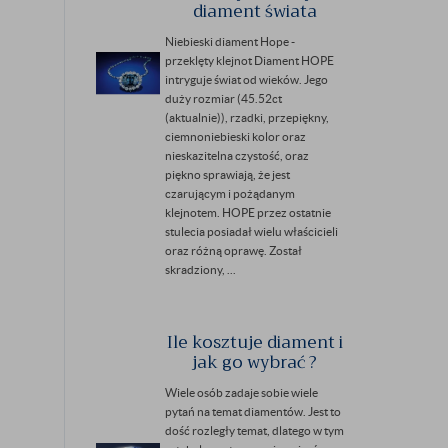
diament świata
Niebieski diament Hope -
przeklęty klejnot Diament HOPE
intryguje świat od wieków. Jego
duży rozmiar (45.52ct
(aktualnie)), rzadki, przepiękny,
ciemnoniebieski kolor oraz
nieskazitelna czystość, oraz
piękno sprawiają, że jest
czarującym i pożądanym
klejnotem. HOPE przez ostatnie
stulecia posiadał wielu właścicieli
oraz różną oprawę. Został
skradziony, ...
Ile kosztuje diament i
jak go wybrać ?
Wiele osób zadaje sobie wiele
pytań na temat diamentów. Jest to
dość rozległy temat, dlatego w tym