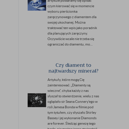
artykule postaramy się opisać
czym kierować się w momencie
wyboru pierścionka
zaręczynowego z diamentem dla
swojej ukochanej. Można
traktować ten wpis jako poradnik
dla planujących zaręczyny.
Oczywiście wcale nie trzeba się
ograniczać do diamentu, mo...
Czy diament to
najtwardszy minerał?
Artykuły, które mogą Cię
zainteresować: „Diamenty są
wieczne”, chyba każdy z nas
słyszał to stwierdzenie, wielu z nas
oglądało sir Seana Connery’ego w
roli Jamesa Bonda w filmie pod
tym tytułem, czy słyszało Shirley
Bassey i jej wykonanie Diamonds
are forever. Śledząc genezę tego
hasła, nie można jasno stwierdzić