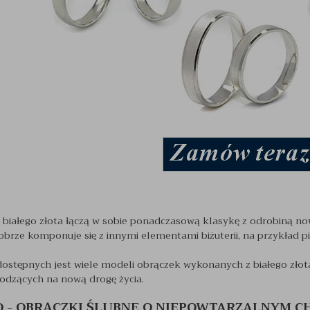
 białego złota łączą w sobie ponadczasową klasykę z odrobiną now
obrze komponuje się z innymi elementami biżuterii, na przykład 
dostępnych jest wiele modeli obrączek wykonanych z białego złot
dzących na nową drogę życia.
O - OBRĄCZKI ŚLUBNE O NIEPOWTARZALNYM 