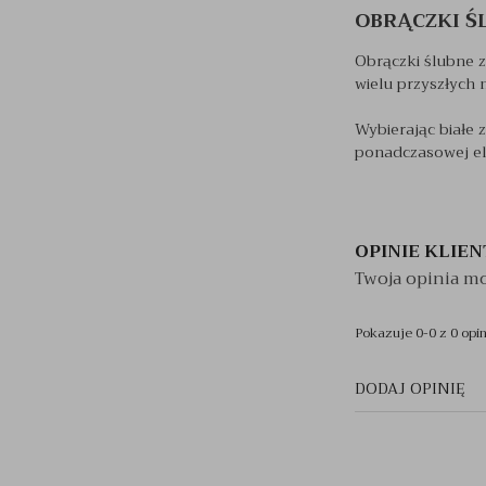
OBRĄCZKI Ś
Obrączki ślubne z
wielu przyszłych 
Wybierając białe 
ponadczasowej ele
OPINIE KLIE
Twoja opinia mo
Pokazuje 0-0 z 0 opin
DODAJ OPINIĘ