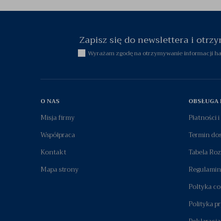
Zapisz się do newslettera i otr
Wyrażam zgodę na otrzymywanie informacji han
O NAS
OBSŁUGA 
Misja firmy
Płatności 
Współpraca
Termin do
Kontakt
Tabela Ro
Mapa strony
Regulamin
Poltyka co
Polityka p