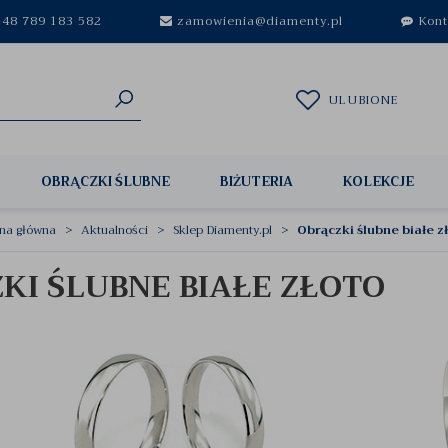
48 789 183 582
zamowienia@diamenty.pl
Kont
ULUBIONE
OBRĄCZKI ŚLUBNE
BIŻUTERIA
KOLEKCJE
ona główna
Aktualności
Sklep Diamenty.pl
Obrączki ślubne białe z
KI ŚLUBNE BIAŁE ZŁOTO