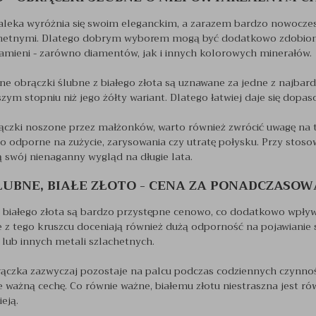
z daleka wyróżnia się swoim eleganckim, a zarazem bardzo nowocz
hetnymi. Dlatego dobrym wyborem mogą być dodatkowo zdobione o
kamieni - zarówno diamentów, jak i innych kolorowych minerałów.
zne obrączki ślubne z białego złota są uznawane za jedne z najbardz
zym stopniu niż jego żółty wariant. Dlatego łatwiej daje się dopas
rączki noszone przez małżonków, warto również zwrócić uwagę na t
zo odporne na zużycie, zarysowania czy utratę połysku. Przy stosowa
 swój nienaganny wygląd na długie lata.
LUBNE, BIAŁE ZŁOTO - CENA ZA PONADCZASO
z białego złota są bardzo przystępne cenowo, co dodatkowo wpły
 tego kruszcu doceniają również dużą odporność na pojawianie si
lub innych metali szlachetnych.
ączka zazwyczaj pozostaje na palcu podczas codziennych czynnoś
 ważną cechę. Co równie ważne, białemu złotu niestraszna jest r
eją.