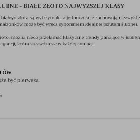
LUBNE - BIAŁE ZŁOTO NAJWYŻSZEJ KLASY
 białego złota są wytrzymałe, a jednocześnie zachowują niezwykl
małżonków może być wręcz synonimem idealnej biżuterii ślubnej.
złoto, można nieco przełamać klasyczne trendy panujące w jubile
gancji, która sprawdza się w każdej sytuacji.
NTÓW
że być pierwsza.
ii