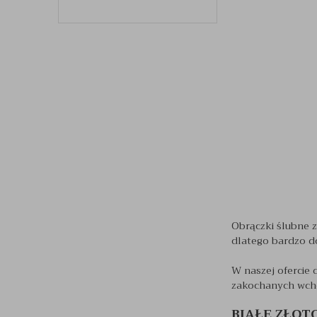
Obrączki ślubne z
dlatego bardzo d
W naszej ofercie 
zakochanych wcho
BIAŁE ZŁOT