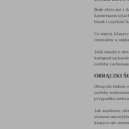
Białe złoto już 
kamieniami szlac
blask i czystość 
Co więcej, klasyc
neutralny w więks
Jeśli chodzi o ob
kategorii są bard
ozdoby zachowają
OBRĄCZKI Ś
Obrączki ślubne 
ozdoby wykonane z
przypadku srebra 
Jak wiadomo, obr
stanowi niezwykle
kruszcu nie ciemni