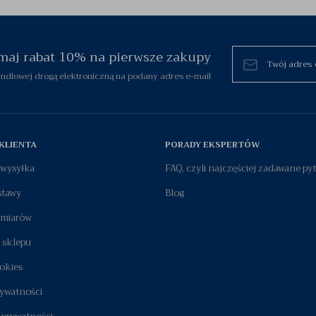
zymaj rabat 10% na pierwsze zakupy
dlowej drogą elektroniczną na podany adres e-mail
KLIENTA
PORADY EKSPERTÓW
i wysyłka
FAQ, czyli najczęściej zadawane py
stawy
Blog
zmiarów
 sklepu
okies
rywatności