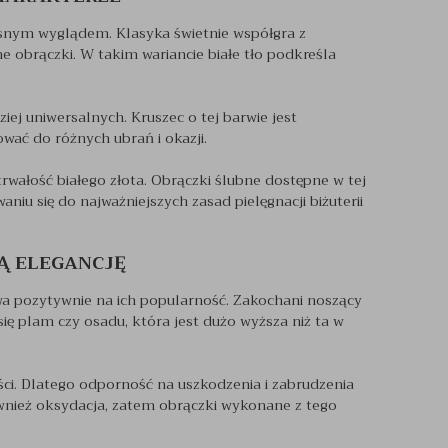
esnym wyglądem. Klasyka świetnie współgra z
brączki. W takim wariancie białe tło podkreśla
iej uniwersalnych. Kruszec o tej barwie jest
ować do różnych ubrań i okazji.
rwałość białego złota. Obrączki ślubne dostępne w tej
niu się do najważniejszych zasad pielęgnacji biżuterii
WĄ ELEGANCJĘ
wa pozytywnie na ich popularność. Zakochani noszący
ę plam czy osadu, która jest dużo wyższa niż ta w
ci. Dlatego odporność na uszkodzenia i zabrudzenia
ównież oksydacja, zatem obrączki wykonane z tego