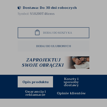
Dostawa: Do 30 dni roboczych
Symbol:
S50200T46zms
DODAJ DO KOSZYKA
DODAJ DO ULUBIONYCH
Koszty i
Opis produktu
sposoby
dostawy
Gwarancja i
Opinie klientów
reklamacje