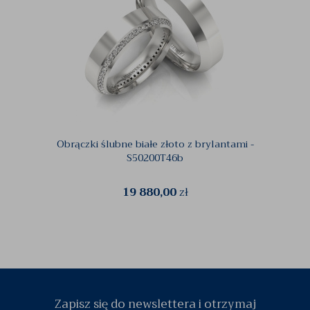
Obrączki ślubne białe złoto z brylantami -
Obr
S50200T46b
19 880,00
zł
Zapisz się do newslettera i otrzymaj