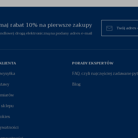
zymaj rabat 10% na pierwsze zakupy
dlowej drogą elektroniczną na podany adres e-mail
KLIENTA
PORADY EKSPERTÓW
i wysyłka
FAQ, czyli najczęściej zadawane py
stawy
Blog
zmiarów
 sklepu
okies
rywatności