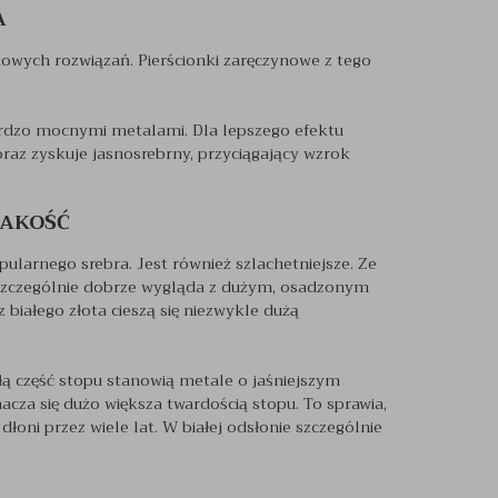
A
dowych rozwiązań. Pierścionki zaręczynowe z tego
 bardzo mocnymi metalami. Dla lepszego efektu
 oraz zyskuje jasnosrebrny, przyciągający wzrok
JAKOŚĆ
pularnego srebra. Jest również szlachetniejsze. Ze
 Szczególnie dobrze wygląda z dużym, osadzonym
białego złota cieszą się niezwykle dużą
ałą część stopu stanowią metale o jaśniejszym
nacza się dużo większa twardością stopu. To sprawia,
dłoni przez wiele lat. W białej odsłonie szczególnie