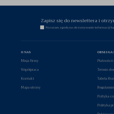
Zapisz się do newslettera i otr
Wyrażam zgodę na otrzymywanie informacji han
O NAS
OBSŁUGA 
Misja firmy
Płatności 
Współpraca
Termin do
Kontakt
Tabela Ro
Mapa strony
Regulamin
Poltyka co
Polityka p