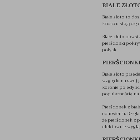
BIAŁE ZŁOT
Białe złoto to do
kruszcu stają się 
Białe złoto powst
pierścionki pokry
połysk.
PIERŚCIONK
Białe złoto przed
względu na swój 
koronie pojedyncz
popularnością na 
Pierścionek z bia
ubarwieniu. Dzięk
że pierścionek z p
efektownie wyglą
PIERŚCIONK