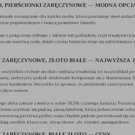
O, PIERŚCIONKI ZARĘCZYNOWE — MODNA OPCJ
skonałe rozwiązanie dla każdej osoby, która poszukuje niestandar
coraz popularniejsze i święcą prawdziwe triumfy.
aje z połączenia żółtego z niklem lub palladem, czyli trwałymi i
wa się warstwą rodu, dzięki czemu biżuteria staje się subtelniejsza
I ZARĘCZYNOWE, ZŁOTO BIAŁE — NAJWYŻSZA 
e wszystkim cechuje się dużo większą trwałością od na przykład po
jasny, srebrzysty połysk doskonale komponuje się z diamentami.
ym kamieniem. Wszystko to sprawia, że pierścionki zaręczynowe z 
całym świecie.
łego złota zawsze zawiera w sobie 58,5% czystego kruszcu. Pozost
i temu uzyskuje się piękną, jasną biżuterię, która jednocześnie odz
ewnością przetrwa próbę czasu i będzie pięknie prezentował się na 
dają modele klasyczne, obrączkowe, ale również awangardowe.
I ZARĘCZYNOWE, BIAŁE ZŁOTO — CENY