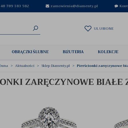
48 789 183 582
zamowienia@diamenty.pl
Kont
ULUBIONE
OBRĄCZKI ŚLUBNE
BIŻUTERIA
KOLEKCJE
łówna
Aktualności
Sklep Diamenty.pl
Pierścionki zaręczynowe bia
IONKI ZARĘCZYNOWE BIAŁE