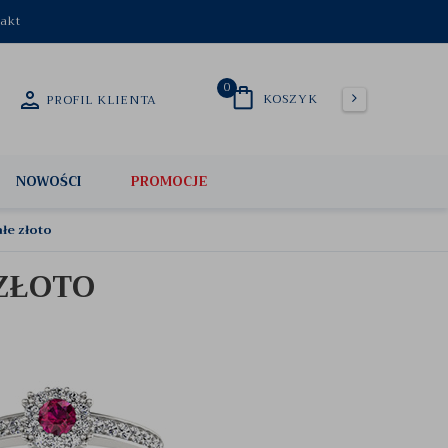
akt
0
KOSZYK
PROFIL KLIENTA
NOWOŚCI
PROMOCJE
łe złoto
 ZŁOTO