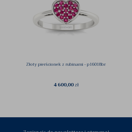
Złoty pierścionek z rubinami - p16018br
Wis
4 600,00
zł