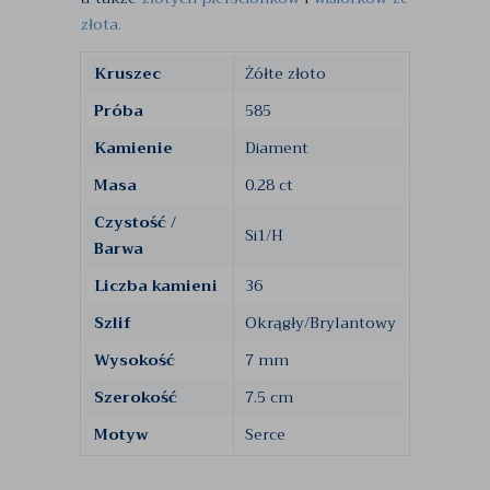
złota.
Kruszec
Żółte złoto
Próba
585
Kamienie
Diament
Masa
0.28 ct
Czystość /
Si1/H
Barwa
Liczba kamieni
36
Szlif
Okrągły/Brylantowy
Wysokość
7 mm
Szerokość
7.5 cm
Motyw
Serce