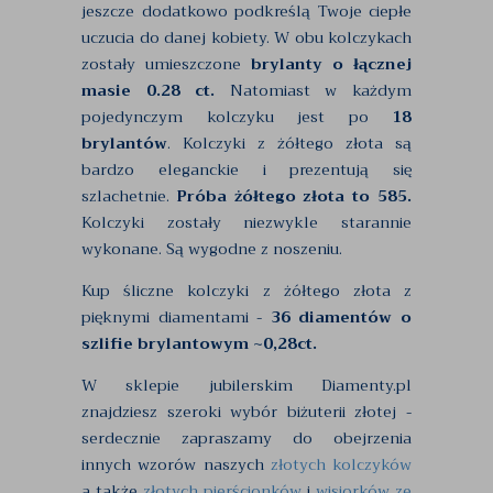
jeszcze dodatkowo podkreślą Twoje ciepłe
uczucia do danej kobiety. W obu kolczykach
zostały umieszczone
brylanty o łącznej
masie 0.28 ct.
Natomiast w każdym
pojedynczym kolczyku jest po
18
brylantów
. Kolczyki z żółtego złota są
bardzo eleganckie i prezentują się
szlachetnie.
Próba żółtego złota to 585.
Kolczyki zostały niezwykle starannie
wykonane. Są wygodne z noszeniu.
Kup śliczne kolczyki z żółtego złota z
pięknymi diamentami -
36 diamentów o
szlifie brylantowym ~0,28ct.
W sklepie jubilerskim Diamenty.pl
znajdziesz szeroki wybór biżuterii złotej -
serdecznie zapraszamy do obejrzenia
innych wzorów naszych
złotych kolczyków
a także
złotych pierścionków
i
wisiorków ze