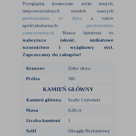
Przeglądaj koniecznie setki innych,
niepowtarzalnych modeli naszych
pierścionków ze złota
a także
spektakularnych
pierścionków
zaręczynowych
. Nasza biżuteria to
najwyższa jakość, unikatowe
wzornictwo i wyjątkowy styl.
Zapraszamy do zakupów!
Kruszec
Żółte złoto
Próba
585
KAMIEŃ GŁÓWNY
Kamień główny
Szafir Cejloński
Masa
0.26 ct
Liczba kamieni
1
Szlif
Okrągły/Brylantowy