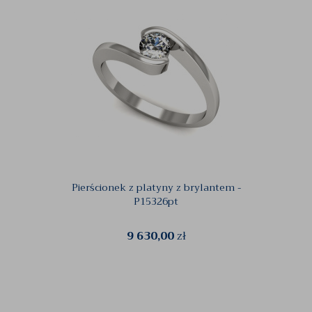
Pierścionek z platyny z brylantem -
Pi
P15326pt
9 630,00
zł