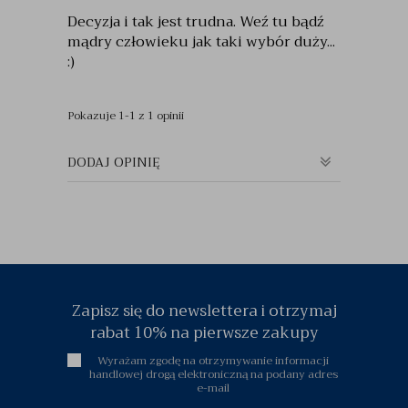
Decyzja i tak jest trudna. Weź tu bądź
mądry człowieku jak taki wybór duży...
:)
Pokazuje 1-1 z 1 opinii
DODAJ OPINIĘ
Zapisz się do newslettera i otrzymaj
rabat 10% na pierwsze zakupy
Wyrażam zgodę na otrzymywanie informacji
handlowej drogą elektroniczną na podany adres
e-mail