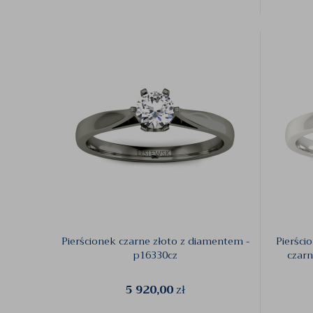
Pierścionek czarne złoto z diamentem -
Pierści
p16330cz
czar
5 920,00
zł