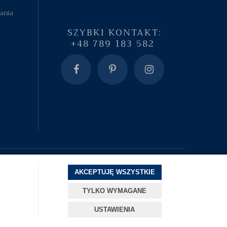
tania
SZYBKI KONTAKT:
+48 789 183 582
AKCEPTUJĘ WSZYSTKIE
TYLKO WYMAGANE
USTAWIENIA
Projekt i oprogramowanie sklepu:
ebexo