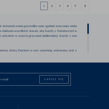
1
2
3
4
5
lat doświadczenia pozwoliło nam spełnić marzenia wielu
ga dokłada wszelkich starań, aby każdy z Państwa był w
 artystów w naszej pracowni jubilerskiej. Każdy z nas
uteria, którą Państwo u nas zamówią, wykonana jest z
skiej oferujemy Państwu najwyższej jakości pierścionki
ziałem w naszej firmie, który kocha i szanuje podejście
zekłada się na doskonałą jakość obsługi każdego naszego
amentów. Ogromne doświadczenie pozwala nam na wybór
ZAPISZ SIĘ
amy nowych
. Cały czas pracujemy nad uaktualnieniem
czesne urządzenia, które usprawniają pracę w naszym