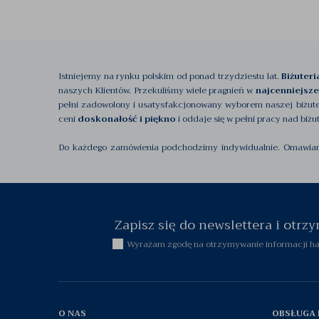
Istniejemy na rynku polskim od ponad trzydziestu lat.
Biżuter
naszych Klientów. Przekuliśmy wiele pragnień w
najcenniejsze
pełni zadowolony i usatysfakcjonowany wyborem naszej biżuter
ceni
doskonałość i piękno
i oddaje się w pełni pracy nad biżu
Do każdego zamówienia podchodzimy indywidualnie. Omawiamy k
najwyższą
starannością i dbałością o każdy detal
- To są ce
Już w latach dziewięćdziesiątych rozpoczęliśmy sprzedaż inter
zaręczynowe, obrączki ślubne oraz inną
biżuterię złotą, sreb
do rzemiosła, jakim jest jubilerstwo. Nasz dział obsługi klient
Zapisz się do newslettera i otr
Klienta. Nasi gemmolodzy od lat podróżują po świecie w pos
Wyrażam zgodę na otrzymywanie informacji han
najlepszej jakości komponentów do tworzenia biżuterii, kamieni 
Przez trzydzieści lat pracy w
branży jubilerskiej
, przyciągn
naszego katalogu produktów, procesów produkcyjnych oraz śl
warsztacie). Pozwala to nam spełniać Wasze najskrytsze marzeni
O NAS
OBSŁUGA 