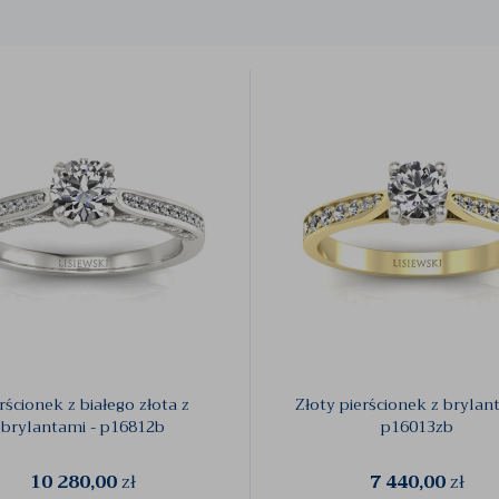
rścionek z białego złota z
Złoty pierścionek z brylan
brylantami - p16812b
p16013zb
10 280,00
zł
7 440,00
zł