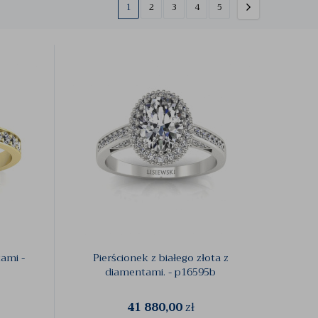
1
2
3
4
5
tami -
Pierścionek z białego złota z
diamentami. - p16595b
41 880,00
zł