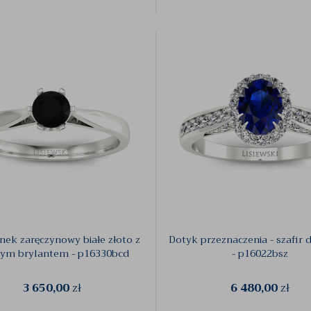
onek zaręczynowy białe złoto z
Dotyk przeznaczenia - szafir
nym brylantem - p16330bcd
- p16022bsz
3 650,00
zł
6 480,00
zł