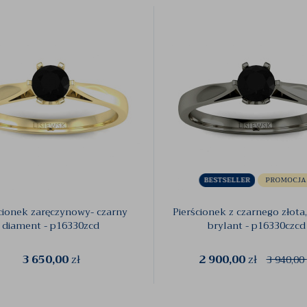
cionek zaręczynowy- czarny
Pierścionek z czarnego złota
diament - p16330zcd
brylant - p16330czcd
3 650,00
zł
2 900,00
zł
3 940,00