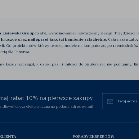
ia Lisiewski Group
to styl, wyrafinowanie i nowoczesny design. Trzydzieści 
 kruszce oraz najlepszej jakości kamienie szlachetne
. Cała nasza zało
ii. Od projektantów, którzy tworzą modele na komputerze, po rzemieślników i
terią dla Państwa.
ażdy szczegół, a dzięki pasji i miłości do biżuterii nic nie pomijamy. Biż
chy, które determinują biżuterię firmy Lisiewski Group.
netową naszej biżuterii. Dzięki wieloletniemu doświadczeniu w branży jubiler
rną, platynową oraz palladową
. Nasza dział produkcyjny nie jest jedynym d
a również w pełni oddaje się temu co robi, kocha i szanuje swoją pracę, co pr
zymaj rabat 10% na pierwsze zakupy
zukiwaniu najcenniejszych szafirów, szmaragdów, rubinów, tanzanitów, di
dlowej drogą elektroniczną na podany adres e-mail
i metali szlachetnych.
ęliśmy do siebie
wielu stałych klientów, oraz codziennie uszczęśliwi
edzimy wszelkiego rodzaju nowe technologie (takie jak druk 3d, czy nowo
a związane z biżuterią.
KLIENTA
PORADY EKSPERTÓW