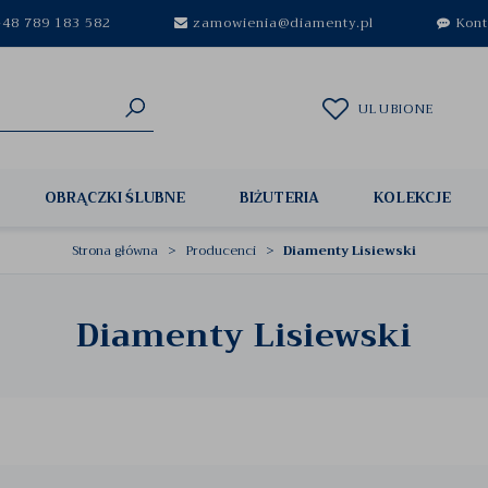
48 789 183 582
zamowienia@diamenty.pl
Kont
ULUBIONE
OBRĄCZKI ŚLUBNE
BIŻUTERIA
KOLEKCJE
Strona główna
Producenci
Diamenty Lisiewski
Diamenty Lisiewski