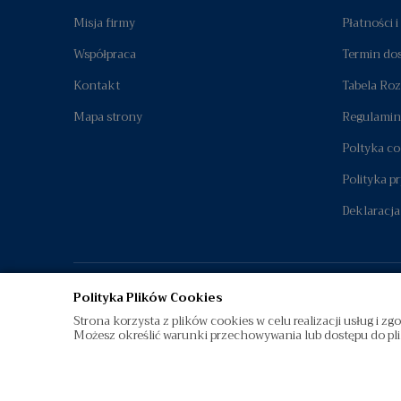
Dołącz do grona naszych zadowolonych klientów, a w przypadku
Misja firmy
Płatności 
Współpraca
Termin do
Kontakt
Tabela Ro
Mapa strony
Regulamin
Poltyka co
Polityka p
Deklaracja
Polityka Plików Cookies
Strona korzysta z plików cookies w celu realizacji usług i zg
Możesz określić warunki przechowywania lub dostępu do pli
©
diamenty.pl
| Wszelkie Prawa Zastrzeżone