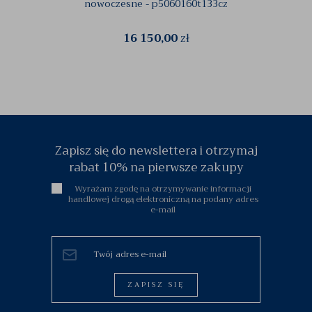
nowoczesne - p5060160t133cz
br
16 150,00
zł
Zapisz się do newslettera i otrzymaj
rabat 10% na pierwsze zakupy
Wyrażam zgodę na otrzymywanie informacji
handlowej drogą elektroniczną na podany adres
e-mail
ZAPISZ SIĘ