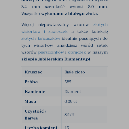
8.4 mm szerokość wynosi 8.0 mm.
Wszystko
wykonano z białego złota.
Więcej niepowtarzalny wzorów
złotych
wisiorków i zawieszek
a także kolekcję
złotych łańcuszków
idealnie pasujących do
tych wisiorków, znajdziesz wśród setek
wzorów
pierścionków
i
obrączek
w naszym
sklepie jubilerskim Diamenty.pl
Kruszec
Białe złoto
Próba
585
Kamienie
Diament
Masa
0.09 ct
Czystość /
Si1/H
Barwa
Liczba kamieni
15