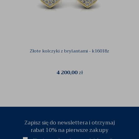
Złote kolczyki z brylantami - k16018z
Pi
4 200,00
zł
Zapisz się do newslettera i otrzymaj
rabat 10% na pierwsze zakupy