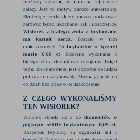
możemy pokazać, że nam na tej osobie
zależy. Jest to motyw bardzo uniwersalny.
Biżuterię z serduszkiem można podarować
zarówno babci, ukochanej, jak i siostrzenicy.
Wisiorek z białego złota z brylantami
ma kształt serca.
Zostało w nim
umieszczonych
15 brylantów o łącznej
masie 0,09 ct.
Biżuterię wykonaną z
białego złota dodatkowo rodujemy. Dzięki
temu, nie matowieje, jest odporna na ludzki
pot oraz na zarysowania. Można ją nosić na
co dzień bez obaw o jej uszkodzenie.
Z CZEGO WYKONALIŚMY
TEN WISIOREK?
Wisiorek składa się z
15 diamentów o
pięknym szlifie brylantowym 0,09 ct.
Wszystkie brylanty są
czystości Si1 i
barwy H.
Długość wraz z ogniwkiem wynosi