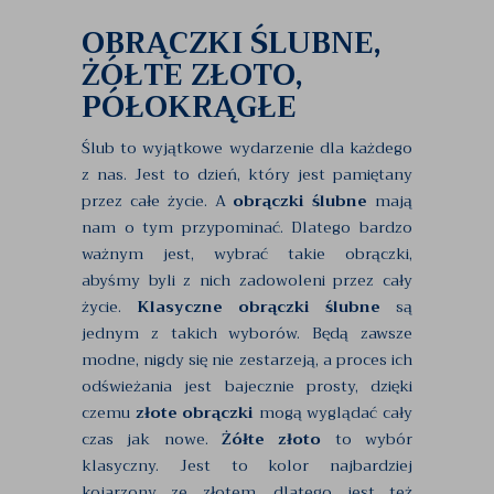
OBRĄCZKI ŚLUBNE,
ŻÓŁTE ZŁOTO,
PÓŁOKRĄGŁE
Ślub to wyjątkowe wydarzenie dla każdego
z nas. Jest to dzień, który jest pamiętany
przez całe życie. A
obrączki ślubne
mają
nam o tym przypominać. Dlatego bardzo
ważnym jest, wybrać takie obrączki,
abyśmy byli z nich zadowoleni przez cały
życie.
Klasyczne obrączki ślubne
są
jednym z takich wyborów. Będą zawsze
modne, nigdy się nie zestarzeją, a proces ich
odświeżania jest bajecznie prosty, dzięki
czemu
złote obrączki
mogą wyglądać cały
czas jak nowe.
Żółte złoto
to wybór
klasyczny. Jest to kolor najbardziej
kojarzony ze złotem, dlatego jest też