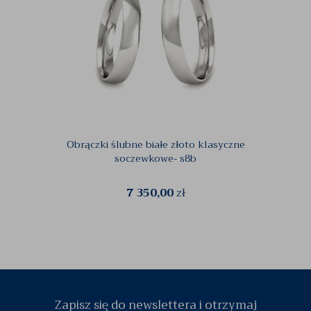
Obrączki ślubne białe złoto klasyczne
Złota
soczewkowe- s8b
7 350,00
zł
Zapisz się do newslettera i otrzymaj