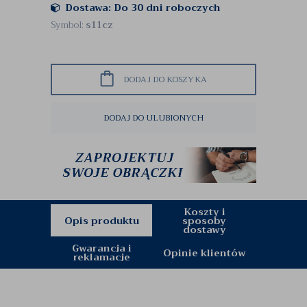
Dostawa: Do 30 dni roboczych
Symbol:
s11cz
DODAJ DO KOSZYKA
DODAJ DO ULUBIONYCH
Koszty i
Opis produktu
sposoby
dostawy
Gwarancja i
Opinie klientów
reklamacje