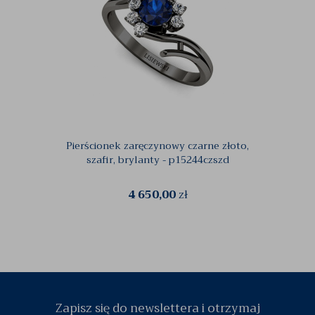
Pierścionek zaręczynowy czarne złoto,
O
szafir, brylanty - p15244czszd
4 650,00
zł
Zapisz się do newslettera i otrzymaj