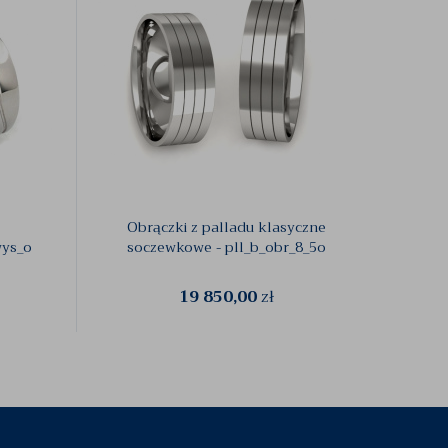
Obrączki z palladu klasyczne
Ob
ys_o
soczewkowe - pll_b_obr_8_5o
b
19 850,00
zł