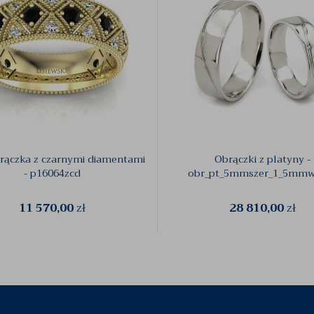
brączka z czarnymi diamentami
Obrączki z platyny -
- p16064zcd
obr_pt_5mmszer_1_5mmw
11 570,00
zł
28 810,00
zł