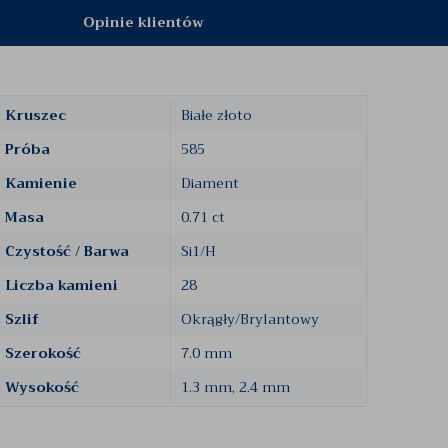
Opinie klientów
Kruszec
Białe złoto
Próba
585
Kamienie
Diament
Masa
0.71 ct
Czystość / Barwa
Si1/H
Liczba kamieni
28
Szlif
Okrągły/Brylantowy
Szerokość
7.0 mm
Wysokość
1.3 mm, 2.4 mm