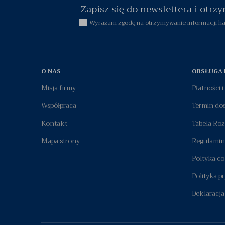
Zapisz się do newslettera i otr
Wyrażam zgodę na otrzymywanie informacji han
O NAS
OBSŁUGA 
Misja firmy
Płatności 
Współpraca
Termin do
Kontakt
Tabela Ro
Mapa strony
Regulamin
Poltyka co
Polityka p
Deklaracja