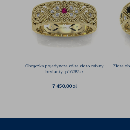
Obrączka pojedyncza żółte złoto rubiny
Złota o
brylanty- p16282zr
7 450,00
zł