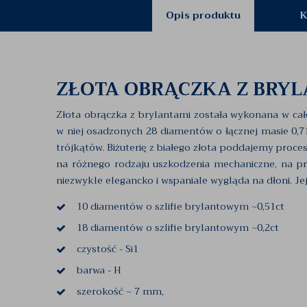
Opis produktu
K
ZŁOTA OBRĄCZKA Z BRY
Złota obrączka z brylantami została wykonana w cało
w niej osadzonych 28 diamentów o łącznej masie 0,71
trójkątów. Biżuterię z białego złota poddajemy proce
na różnego rodzaju uszkodzenia mechaniczne, na prz
niezwykle elegancko i wspaniale wygląda na dłoni. Je
10 diamentów o szlifie brylantowym ~0,51ct
18 diamentów o szlifie brylantowym ~0,2ct
czystość - Si1
barwa - H
szerokość ~ 7 mm,