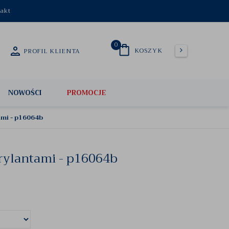
akt
0
KOSZYK
PROFIL KLIENTA
NOWOŚCI
PROMOCJE
ami - p16064b
brylantami - p16064b