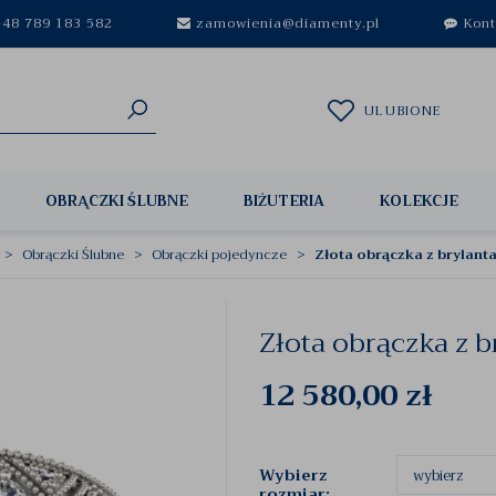
48 789 183 582
zamowienia@diamenty.pl
Kont
ULUBIONE
OBRĄCZKI ŚLUBNE
BIŻUTERIA
KOLEKCJE
Obrączki Ślubne
Obrączki pojedyncze
Złota obrączka z brylant
Złota obrączka z 
12 580,00
zł
Wybierz
rozmiar: