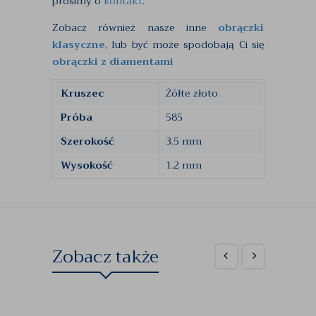
prosimy o
kontakt
.
Zobacz również nasze inne
obrączki
klasyczne
, lub być może spodobają Ci się
obrączki z diamentami
Kruszec
Żółte złoto
Próba
585
Szerokość
3.5 mm
Wysokość
1.2 mm
Zobacz także