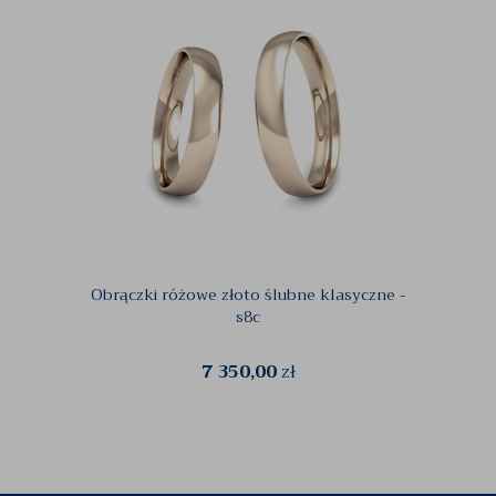
Obrączki różowe złoto ślubne klasyczne -
Obrącz
s8c
7 350,00
zł