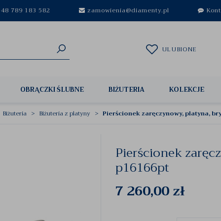
48 789 183 582
zamowienia@diamenty.pl
Kont
ULUBIONE
OBRĄCZKI ŚLUBNE
BIŻUTERIA
KOLEKCJE
Biżuteria
Biżuteria z platyny
Pierścionek zaręczynowy, platyna, br
Pierścionek zaręcz
p16166pt
7 260,00
zł