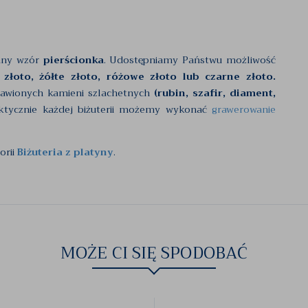
any wzór
pierścionka
. Udostępniamy Państwu możliwość
 złoto, żółte złoto, różowe złoto lub czarne złoto.
rawionych kamieni szlachetnych
(rubin, szafir, diament,
ktycznie każdej biżuterii możemy wykonać
grawerowanie
orii
Biżuteria z platyny
.
MOŻE CI SIĘ SPODOBAĆ