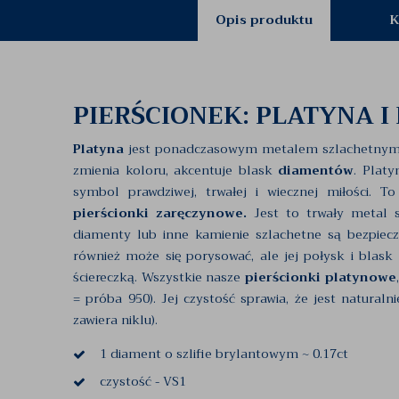
Opis produktu
K
PIERŚCIONEK: PLATYNA I
Platyna
jest ponadczasowym metalem szlachetnym. Na
zmienia koloru, akcentuje blask
diamentów
. Platy
symbol prawdziwej, trwałej i wiecznej miłości. 
pierścionki zaręczynowe.
Jest to trwały metal s
diamenty lub inne kamienie szlachetne są bezpiecz
również może się porysować, ale jej połysk i blas
ściereczką. Wszystkie nasze
pierścionki platynowe
= próba 950). Jej czystość sprawia, że jest naturaln
zawiera niklu).
1 diament o szlifie brylantowym ~ 0.17ct
czystość - VS1