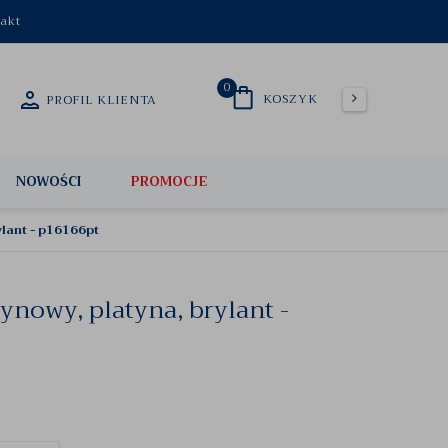
akt
0
KOSZYK
PROFIL KLIENTA
NOWOŚCI
PROMOCJE
ylant - p16166pt
ynowy, platyna, brylant -