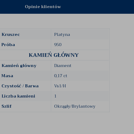
Opinie klientów
Kruszec
Platyna
Próba
950
KAMIEŃ GŁÓWNY
Kamień główny
Diament
Masa
0,17 ct
Czystość / Barwa
Vs1/H
Liczba kamieni
1
Szlif
Okrągły/Brylantowy