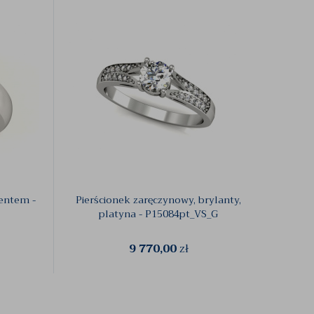
mentem -
Pierścionek zaręczynowy, brylanty,
Platyn
platyna - P15084pt_VS_G
9 770,00
zł