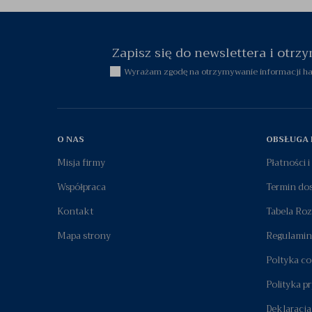
Zapisz się do newslettera i otr
Wyrażam zgodę na otrzymywanie informacji han
O NAS
OBSŁUGA 
Misja firmy
Płatności 
Współpraca
Termin do
Kontakt
Tabela Ro
Mapa strony
Regulamin
Poltyka co
Polityka p
Deklaracja