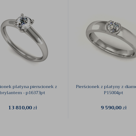
cionek platyna pierscionek z
Pierścionek z platyny z dia
brylantem - p16373pt
P15004pt
13 810,00
zł
9 590,00
zł