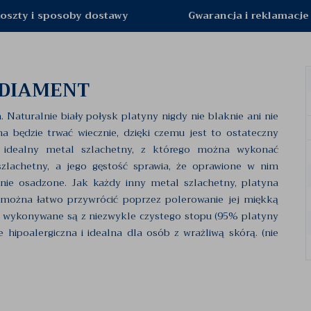
oszty i sposoby dostawy
Gwarancja i reklamacje
 DIAMENT
turalnie biały połysk platyny nigdy nie blaknie ani nie
na będzie trwać wiecznie, dzięki czemu jest to ostateczny
To idealny metal szlachetny, z którego można wykonać
zlachetny, a jego gęstość sprawia, że oprawione w nim
nie osadzone. Jak każdy inny metal szlachetny, platyna
k można łatwo przywrócić poprzez polerowanie jej miękką
, wykonywane są z niezwykle czystego stopu (95% platyny
ie hipoalergiczna i idealna dla osób z wrażliwą skórą. (nie