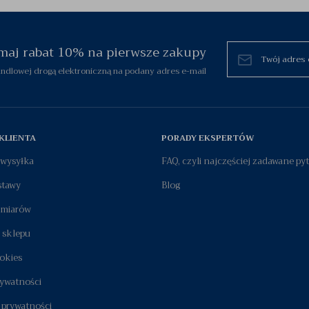
zymaj rabat 10% na pierwsze zakupy
dlowej drogą elektroniczną na podany adres e-mail
KLIENTA
PORADY EKSPERTÓW
i wysyłka
FAQ, czyli najczęściej zadawane py
stawy
Blog
zmiarów
 sklepu
okies
rywatności
 prywatności