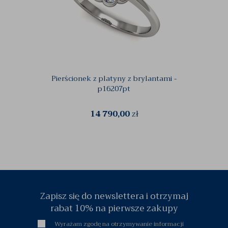
Pierścionek z platyny z brylantami -
Zło
p16207pt
14 790,00
zł
Zapisz się do newslettera i otrzymaj
rabat 10% na pierwsze zakupy
Wyrażam zgodę na otrzymywanie informacji