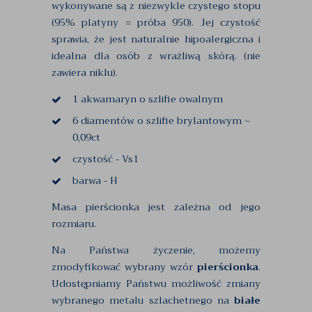
wykonywane są z niezwykle czystego stopu
(95% platyny = próba 950). Jej czystość
sprawia, że jest naturalnie hipoalergiczna i
idealna dla osób z wrażliwą skórą. (nie
zawiera niklu).
1 akwamaryn o szlifie owalnym
6 diamentów o szlifie brylantowym ~
0,09ct
czystość - Vs1
barwa - H
Masa pierścionka jest zależna od jego
rozmiaru.
Na Państwa życzenie, możemy
zmodyfikować wybrany wzór
pierścionka
.
Udostępniamy Państwu możliwość zmiany
wybranego metalu szlachetnego na
białe