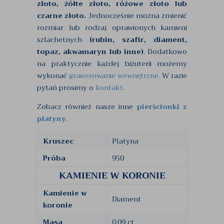
złoto, żółte złoto, różowe złoto lub
czarne złoto.
Jednocześnie można zmienić
rozmiar lub rodzaj oprawionych kamieni
szlachetnych
(rubin, szafir, diament,
topaz, akwamaryn lub inne)
. Dodatkowo
na praktycznie każdej biżuterii możemy
wykonać
grawerowanie wewnętrzne.
W razie
pytań prosimy o
kontakt
.
Zobacz również nasze inne
pierścionki z
platyny
.
Kruszec
Platyna
Próba
950
KAMIENIE W KORONIE
Kamienie w
Diament
koronie
Masa
0,09 ct