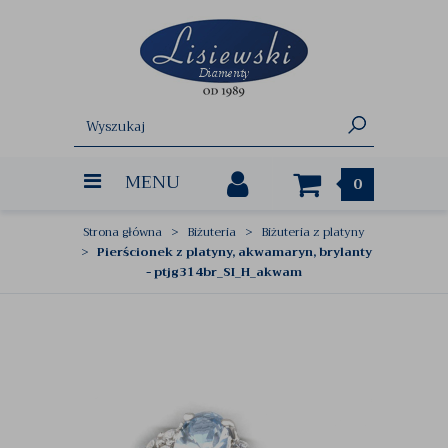
MENU
0
Strona główna
Biżuteria
Biżuteria z platyny
Pierścionek z platyny, akwamaryn, brylanty
- ptjg314br_SI_H_akwam