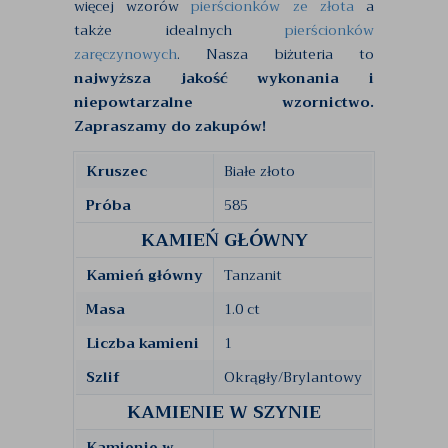
więcej wzorów
pierścionków ze złota
a
także idealnych
pierścionków
zaręczynowych
. Nasza biżuteria to
najwyższa jakość wykonania i
niepowtarzalne wzornictwo.
Zapraszamy do zakupów!
Kruszec
Białe złoto
Próba
585
KAMIEŃ GŁÓWNY
Kamień główny
Tanzanit
Masa
1.0 ct
Liczba kamieni
1
Szlif
Okrągły/Brylantowy
KAMIENIE W SZYNIE
Kamienie w