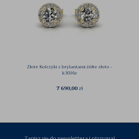
Złote Kolczyki z brylantami żółte złoto -
Złoty 
k3016z
7 690,00
zł
Zapisz się do newslettera i otrzymaj