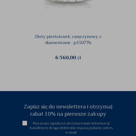
Złoty pierścionek zaręczynowy z
Pie
diamentami - p15077b
cejl
6 560,00
zł
Zapisz się do newslettera i otrzymaj
rabat 10% na pierwsze zakupy
Wyrażam zgodę na otrzymywanie informacji
handlowej drogą elektroniczną na podany adres
e-mail