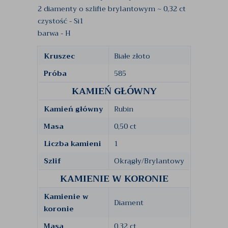
2 diamenty o szlifie brylantowym ~ 0,32 ct
czystość - Si1
barwa - H
Kruszec
Białe złoto
Próba
585
KAMIEŃ GŁÓWNY
Kamień główny
Rubin
Masa
0,50 ct
Liczba kamieni
1
Szlif
Okrągły/Brylantowy
KAMIENIE W KORONIE
Kamienie w
Diament
koronie
Masa
0,32 ct