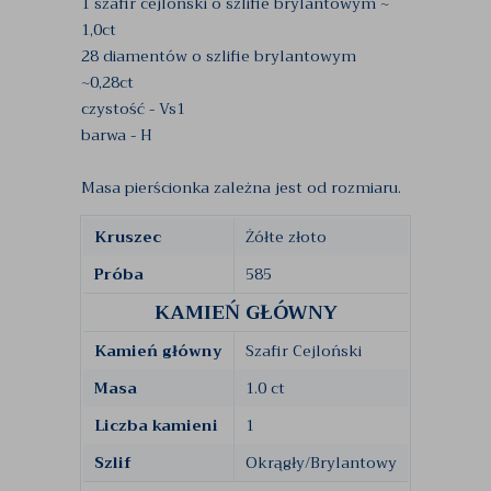
1 szafir cejloński o szlifie brylantowym ~
1,0ct
28 diamentów o szlifie brylantowym
~0,28ct
czystość - Vs1
barwa - H
Masa pierścionka zależna jest od rozmiaru.
Kruszec
Żółte złoto
Próba
585
KAMIEŃ GŁÓWNY
Kamień główny
Szafir Cejloński
Masa
1.0 ct
Liczba kamieni
1
Szlif
Okrągły/Brylantowy