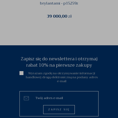
brylantami - p15259z
39 000,00
zł
Zapisz się do newslettera i otrzymaj
rabat 10% na pierwsze zakupy
Wyrażam zgodę na otrzymywanie informacji
handlowej drogą elektroniczną na podany adres
e-mail
ZAPISZ SIĘ