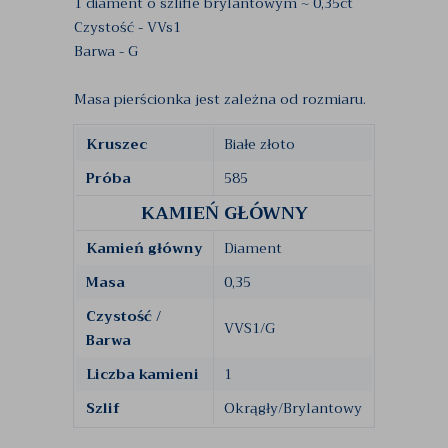
1 diament o szlifie brylantowym ~ 0,35ct
Czystość - VVs1
Barwa - G
Masa pierścionka jest zależna od rozmiaru.
Kruszec
Białe złoto
Próba
585
KAMIEŃ GŁÓWNY
Kamień główny
Diament
Masa
0,35
Czystość /
VVS1/G
Barwa
Liczba kamieni
1
Szlif
Okrągły/Brylantowy