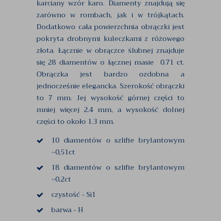
karciany wzór karo. Diamenty znajdują się
zarówno w rombach, jak i w trójkątach.
Dodatkowo cała powierzchnia obrączki jest
pokryta drobnymi kuleczkami z różowego
złota. Łącznie w obrączce ślubnej znajduje
się 28 diamentów o łącznej masie 0.71 ct.
Obrączka jest bardzo ozdobna a
jednocześnie elegancka. Szerokość obrączki
to 7 mm. Jej wysokość górnej części to
mniej więcej 2.4 mm, a wysokość dolnej
części to około 1.3 mm.
10 diamentów o szlifie brylantowym
~0,51ct
18 diamentów o szlifie brylantowym
~0,2ct
czystość - Si1
barwa - H