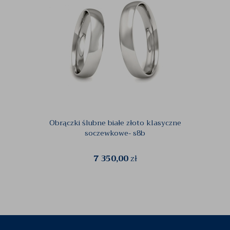
Obrączki ślubne białe złoto klasyczne
Obr
soczewkowe- s8b
7 350,00
zł