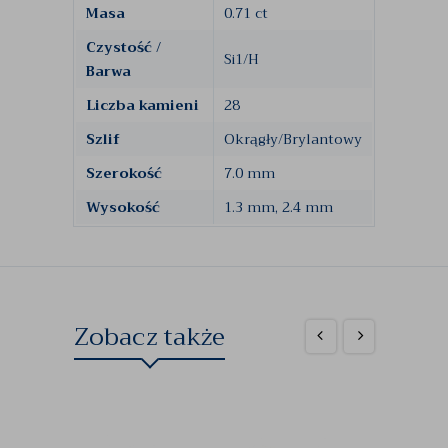
Masa
0.71 ct
Czystość /
Si1/H
Barwa
Liczba kamieni
28
Szlif
Okrągły/Brylantowy
Szerokość
7.0 mm
Wysokość
1.3 mm, 2.4 mm
Zobacz także