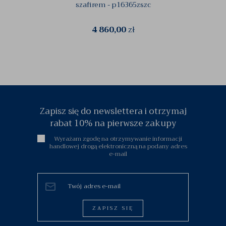
szafirem - p16365zszc
4 860,00
zł
Zapisz się do newslettera i otrzymaj
rabat 10% na pierwsze zakupy
Wyrażam zgodę na otrzymywanie informacji
handlowej drogą elektroniczną na podany adres
e-mail
ZAPISZ SIĘ