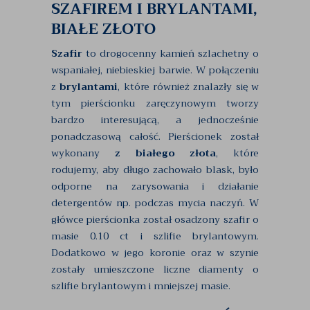
SZAFIREM I BRYLANTAMI,
BIAŁE ZŁOTO
Szafir
to drogocenny kamień szlachetny o
wspaniałej, niebieskiej barwie. W połączeniu
z
brylantami
, które również znalazły się w
tym pierścionku zaręczynowym tworzy
bardzo interesującą, a jednocześnie
ponadczasową całość. Pierścionek został
wykonany
z białego złota
, które
rodujemy, aby długo zachowało blask, było
odporne na zarysowania i działanie
detergentów np. podczas mycia naczyń. W
główce pierścionka został osadzony szafir o
masie 0.10 ct i szlifie brylantowym.
Dodatkowo w jego koronie oraz w szynie
zostały umieszczone liczne diamenty o
szlifie brylantowym i mniejszej masie.