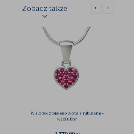
Zobacz także
Wisiorek z białego złota z rubinami -
Pierś
w16018br