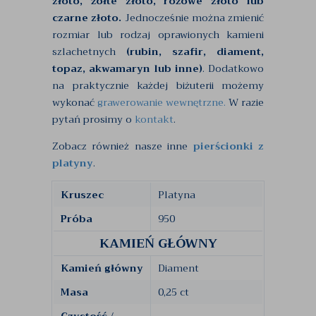
złoto, żółte złoto, różowe złoto lub
czarne złoto.
Jednocześnie można zmienić
rozmiar lub rodzaj oprawionych kamieni
szlachetnych
(rubin, szafir, diament,
topaz, akwamaryn lub inne)
. Dodatkowo
na praktycznie każdej biżuterii możemy
wykonać
grawerowanie wewnętrzne.
W razie
pytań prosimy o
kontakt
.
Zobacz również nasze inne
pierścionki z
platyny
.
Kruszec
Platyna
Próba
950
KAMIEŃ GŁÓWNY
Kamień główny
Diament
Masa
0,25 ct