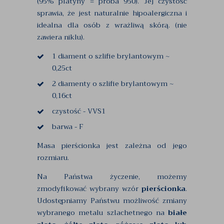
(95% platyny = próba 950). Jej czystość
sprawia, że jest naturalnie hipoalergiczna i
idealna dla osób z wrażliwą skórą. (nie
zawiera niklu).
1 diament o szlifie brylantowym ~
0,25ct
2 diamenty o szlifie brylantowym ~
0,16ct
czystość - VVS1
barwa - F
Masa pierścionka jest zależna od jego
rozmiaru.
Na Państwa życzenie, możemy
zmodyfikować wybrany wzór
pierścionka
.
Udostępniamy Państwu możliwość zmiany
wybranego metalu szlachetnego na
białe