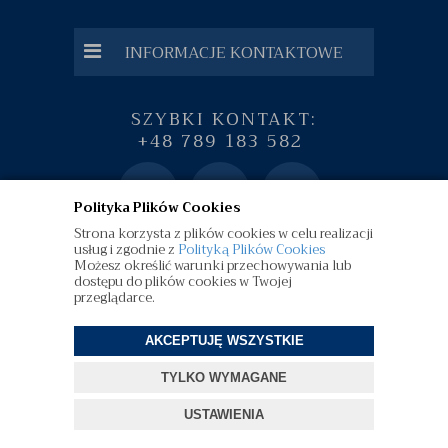
INFORMACJE KONTAKTOWE
SZYBKI KONTAKT:
+48 789 183 582
Polityka Plików Cookies
Strona korzysta z plików cookies w celu realizacji
usług i zgodnie z
Polityką Plików Cookies
Możesz określić warunki przechowywania lub
dostępu do plików cookies w Twojej
przeglądarce.
AKCEPTUJĘ WSZYSTKIE
©
diamenty.pl
| Wszelkie Prawa Zastrzeżone
TYLKO WYMAGANE
Projekt i oprogramowanie sklepu:
ebexo
USTAWIENIA