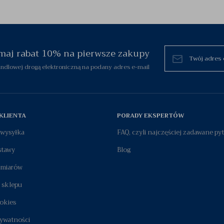
zymaj rabat 10% na pierwsze zakupy
dlowej drogą elektroniczną na podany adres e-mail
KLIENTA
PORADY EKSPERTÓW
i wysyłka
FAQ, czyli najczęściej zadawane py
stawy
Blog
zmiarów
 sklepu
okies
rywatności