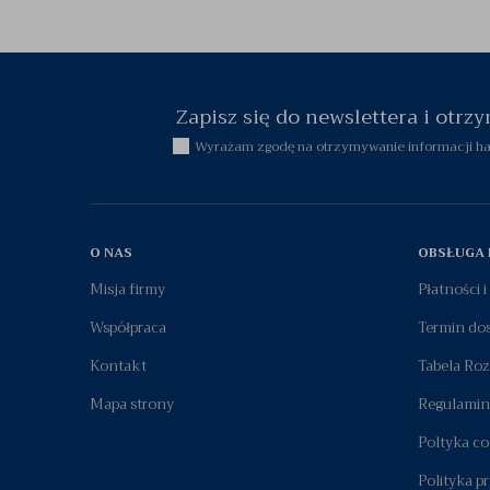
Zapisz się do newslettera i otr
Wyrażam zgodę na otrzymywanie informacji han
O NAS
OBSŁUGA 
Misja firmy
Płatności 
Współpraca
Termin do
Kontakt
Tabela Ro
Mapa strony
Regulamin
Poltyka co
Polityka p