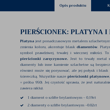
Opis produktu
K
PIERŚCIONEK: PLATYNA I
Platyna
jest ponadczasowym metalem szlachetnym. Na
zmienia koloru, akcentuje blask
diamentów
. Platy
symbol prawdziwej, trwałej i wiecznej miłości. 
pierścionki zaręczynowe.
Jest to trwały metal s
diamenty lub inne kamienie szlachetne są bezpiecz
również może się porysować, ale jej połysk i blas
ściereczką. Wszystkie nasze
pierścionki platynowe
= próba 950). Jej czystość sprawia, że jest naturaln
zawiera niklu).
1 diament o szlifie brylantowym ~ 0,19ct
2 diamenty o szlifie brylantowym ~0.02ct