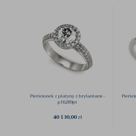
Pierścionek z platyny z brylantami -
Pierśc
p16289pt
40 130,00
zł