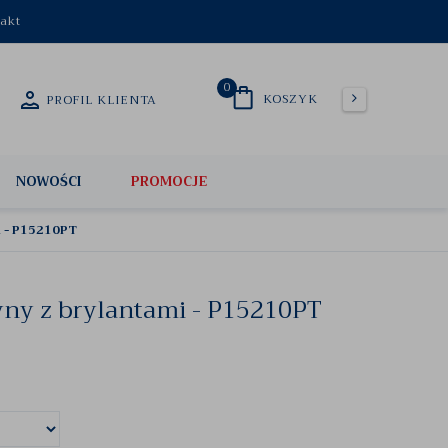
akt
0
KOSZYK
PROFIL KLIENTA
NOWOŚCI
PROMOCJE
i - P15210PT
tyny z brylantami - P15210PT