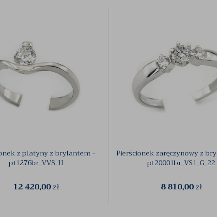
ionek z platyny z brylantem -
Pierścionek zaręczynowy z bry
pt1276br_VVS_H
pt20001br_VS1_G_22
12 420,00
zł
8 810,00
zł