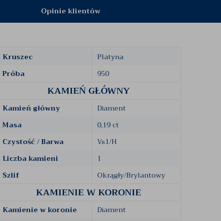
Opinie klientów
Kruszec
Platyna
Próba
950
KAMIEŃ GŁÓWNY
Kamień główny
Diament
Masa
0,19 ct
Czystość / Barwa
Vs1/H
Liczba kamieni
1
Szlif
Okrągły/Brylantowy
KAMIENIE W KORONIE
Kamienie w koronie
Diament