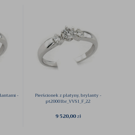
lantami -
Pierścionek z platyny, brylanty -
Pier
pt20001br_VVS1_F_22
9 520,00
zł