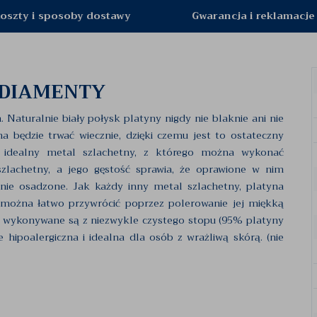
oszty i sposoby dostawy
Gwarancja i reklamacje
 DIAMENTY
turalnie biały połysk platyny nigdy nie blaknie ani nie
na będzie trwać wiecznie, dzięki czemu jest to ostateczny
To idealny metal szlachetny, z którego można wykonać
zlachetny, a jego gęstość sprawia, że oprawione w nim
nie osadzone. Jak każdy inny metal szlachetny, platyna
k można łatwo przywrócić poprzez polerowanie jej miękką
, wykonywane są z niezwykle czystego stopu (95% platyny
ie hipoalergiczna i idealna dla osób z wrażliwą skórą. (nie