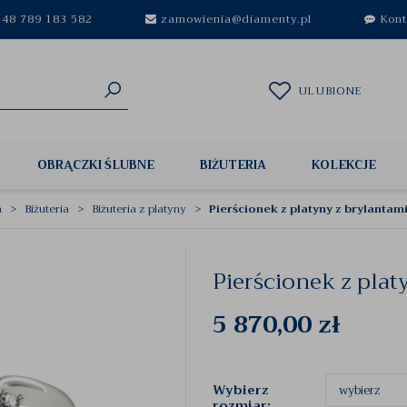
48 789 183 582
zamowienia@diamenty.pl
Kont
ULUBIONE
OBRĄCZKI ŚLUBNE
BIŻUTERIA
KOLEKCJE
a
Biżuteria
Biżuteria z platyny
Pierścionek z platyny z brylantam
Pierścionek z pla
5 870,00
zł
Wybierz
rozmiar: