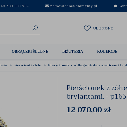
48 789 183 582
zamowienia@diamenty.pl
Kont
ULUBIONE
OBRĄCZKI ŚLUBNE
BIŻUTERIA
KOLEKCJE
teria
Pierścionki Złote
Pierścionek z żółtego złota z szafirem i br
Pierścionek z żółte
brylantami. - p16
12 070,00
zł