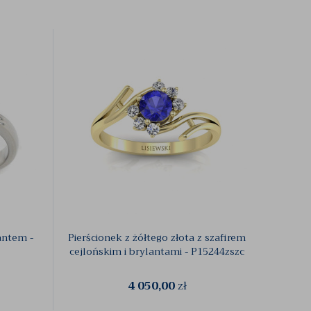
antem -
Pierścionek z żółtego złota z szafirem
Zł
cejlońskim i brylantami - P15244zszc
cejloń
4 050,00
zł