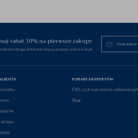
zymaj rabat 10% na pierwsze zakupy
dlowej drogą elektroniczną na podany adres e-mail
KLIENTA
PORADY EKSPERTÓW
i wysyłka
FAQ, czyli najczęściej zadawane py
stawy
Blog
zmiarów
 sklepu
okies