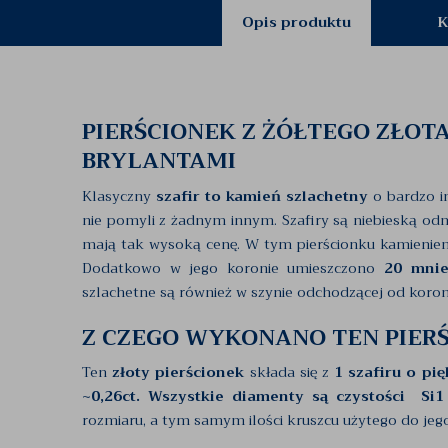
Opis produktu
K
PIERŚCIONEK Z ŻÓŁTEGO ZŁOT
BRYLANTAMI
Klasyczny
szafir to kamień szlachetny
o bardzo in
nie pomyli z żadnym innym. Szafiry są niebieską od
mają tak wysoką cenę. W tym pierścionku kamienie
Dodatkowo w jego koronie umieszczono
20 mnie
szlachetne są również w szynie odchodzącej od koron
Z CZEGO WYKONANO TEN PIER
Ten
złoty pierścionek
składa się z
1 szafiru o pi
~0,26ct. Wszystkie diamenty są czystości Si
rozmiaru, a tym samym ilości kruszcu użytego do jeg