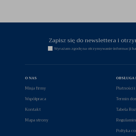
Zapisz się do newslettera i otr
Wyrażam zgodę na otrzymywanie informacji han
O NAS
OBSŁUGA 
Misja firmy
Płatności 
Współpraca
Termin do
Kontakt
Tabela Ro
Mapa strony
Regulamin
Poltyka co