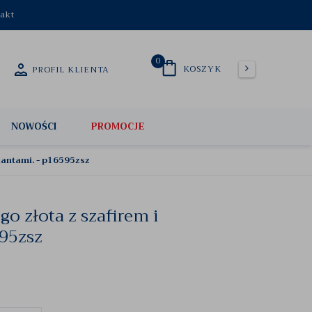
akt
0
KOSZYK
PROFIL KLIENTA
NOWOŚCI
PROMOCJE
ylantami. - p16595zsz
go złota z szafirem i
595zsz