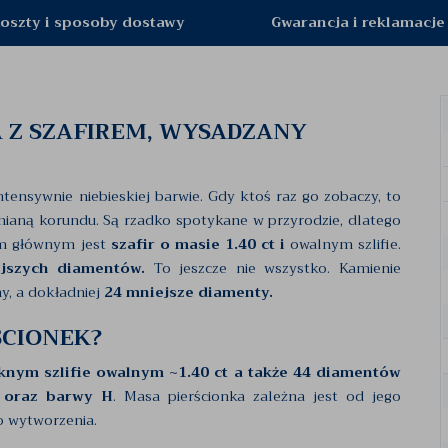
oszty i sposoby dostawy
Gwarancja i reklamacje
A Z SZAFIREM, WYSADZANY
tensywnie niebieskiej barwie. Gdy ktoś raz go zobaczy, to
mianą korundu. Są rzadko spotykane w przyrodzie, dlatego
m głównym jest
szafir o masie 1.40 ct i
owalnym szlifie.
jszych diamentów.
To jeszcze nie wszystko. Kamienie
y, a dokładniej
24 mniejsze diamenty.
ŚCIONEK?
ęknym szlifie owalnym ~1.40 ct a także 44 diamentów
1 oraz barwy H
. Masa pierścionka zależna jest od jego
o wytworzenia.