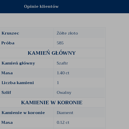
Opinie klientów
Kruszec
Żółte złoto
Próba
585
KAMIEŃ GŁÓWNY
Kamień główny
Szafir
Masa
1.40 ct
Liczba kamieni
1
Szlif
Owalny
KAMIENIE W KORONIE
Kamienie w koronie
Diament
Masa
0.12 ct