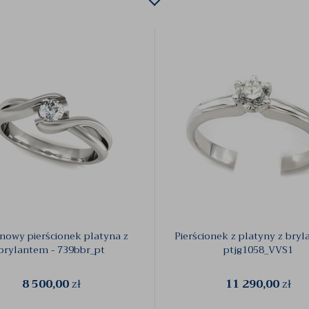
nowy pierścionek platyna z
Pierścionek z platyny z bryl
brylantem - 739bbr_pt
ptjg1058_VVS1
8 500,00
zł
11 290,00
zł