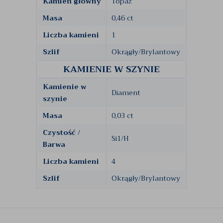
Kamień główny
Topaz
Masa
0,46 ct
Liczba kamieni
1
Szlif
Okrągły/Brylantowy
KAMIENIE W SZYNIE
Kamienie w
Diament
szynie
Masa
0,03 ct
Czystość /
Si1/H
Barwa
Liczba kamieni
4
Szlif
Okrągły/Brylantowy