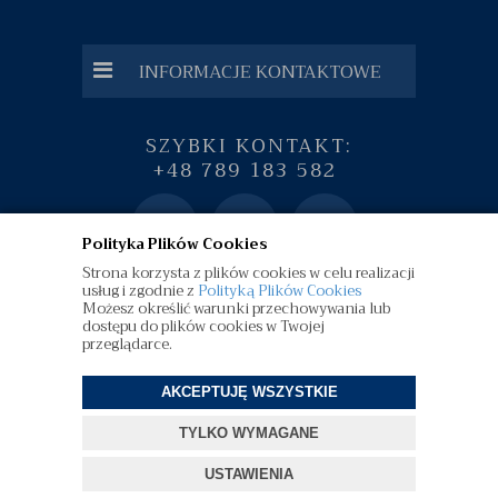
INFORMACJE KONTAKTOWE
SZYBKI KONTAKT:
+48 789 183 582
Polityka Plików Cookies
Strona korzysta z plików cookies w celu realizacji
usług i zgodnie z
Polityką Plików Cookies
Możesz określić warunki przechowywania lub
dostępu do plików cookies w Twojej
przeglądarce.
AKCEPTUJĘ WSZYSTKIE
©
diamenty.pl
| Wszelkie Prawa Zastrzeżone
TYLKO WYMAGANE
Projekt i oprogramowanie sklepu:
ebexo
USTAWIENIA