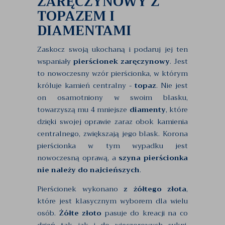
ZARĘCZYNOWY Z
TOPAZEM I
DIAMENTAMI
Zaskocz swoją ukochaną i podaruj jej ten
wspaniały
pierścionek zaręczynowy
. Jest
to nowoczesny wzór pierścionka, w którym
króluje kamień centralny -
topaz
. Nie jest
on osamotniony w swoim blasku,
towarzyszą mu 4 mniejsze
diamenty
, które
dzięki swojej oprawie zaraz obok kamienia
centralnego, zwiększają jego blask. Korona
pierścionka w tym wypadku jest
nowoczesną oprawą, a
szyna pierścionka
nie należy do najcieńszych
.
Pierścionek wykonano
z żółtego złota
,
które jest klasycznym wyborem dla wielu
osób.
Żółte złoto
pasuje do kreacji na co