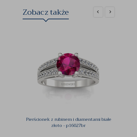
Zobacz także
Pierścionek z rubinem i diamentami białe
Pierśc
złoto - p16027br