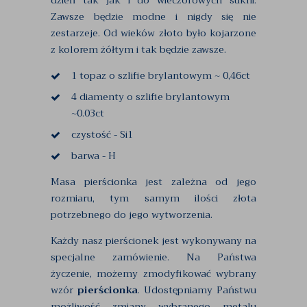
dzień tak jak i do wieczorowych sukni.
Zawsze będzie modne i nigdy się nie
zestarzeje. Od wieków złoto było kojarzone
z kolorem żółtym i tak będzie zawsze.
1 topaz o szlifie brylantowym ~ 0,46ct
4 diamenty o szlifie brylantowym
~0.03ct
czystość - Si1
barwa - H
Masa pierścionka jest zależna od jego
rozmiaru, tym samym ilości złota
potrzebnego do jego wytworzenia.
Każdy nasz pierścionek jest wykonywany na
specjalne zamówienie. Na Państwa
życzenie, możemy zmodyfikować wybrany
wzór
pierścionka
. Udostępniamy Państwu
możliwość zmiany wybranego metalu