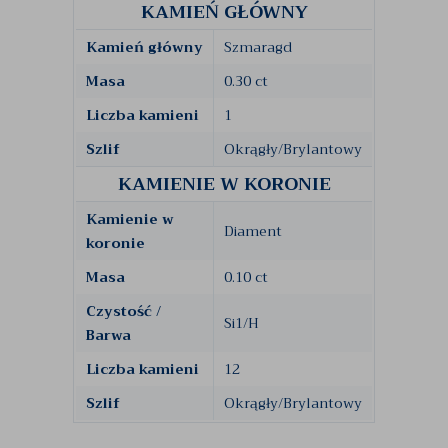
KAMIEŃ GŁÓWNY
Kamień główny
Szmaragd
Masa
0.30 ct
Liczba kamieni
1
Szlif
Okrągły/Brylantowy
KAMIENIE W KORONIE
Kamienie w
Diament
koronie
Masa
0.10 ct
Czystość /
Si1/H
Barwa
Liczba kamieni
12
Szlif
Okrągły/Brylantowy