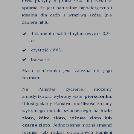
(95% platyny = próba 950). Jej czystość
sprawia, że jest naturalnie hipoalergiczna i
idealna dla osób z wrażliwą skórą. (nie
zawiera niklu).
1 diament o szlifie brylantowym ~ 0,25
ct
czystość - VVS1
barwa - F
Masa pierścionka jest zależna od jego
rozmiaru.
Na Państwa życzenie, możemy
zmodyfikować wybrany wzór
pierścionka
.
Udostępniamy Państwu możliwość zmiany
wybranego metalu szlachetnego na
białe
złoto, żółte złoto, różowe złoto lub
czarne złoto.
Jednocześnie można zmienić
rozmiar lub rodzaj oprawionych kamieni