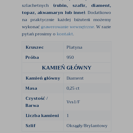
szlachetnych
(rubin, szafir, diament,
topaz, akwamaryn lub inne)
. Dodatkowo
na praktycznie każdej biżuterii możemy
wykonać
grawerowanie wewnętrzne.
W razie
pytań prosimy o
kontakt
.
Kruszec
Platyna
Próba
950
KAMIEŃ GŁÓWNY
Kamień główny
Diament
Masa
0,25 ct
Czystość /
Vvs1/F
Barwa
Liczba kamieni
1
Szlif
Okrągły/Brylantowy