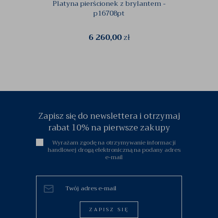
Platyna pierścionek z brylantem -
Pi
p16708pt
6 260,00
zł
Zapisz się do newslettera i otrzymaj
rabat 10% na pierwsze zakupy
Wyrażam zgodę na otrzymywanie informacji
handlowej drogą elektroniczną na podany adres
e-mail
ZAPISZ SIĘ