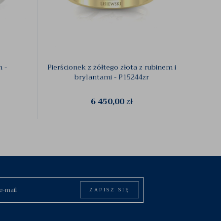
 -
Pierścionek z żółtego złota z rubinem i
Złot
brylantami - P15244zr
6 450,00
zł
ZAPISZ SIĘ