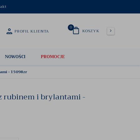
akt
0
KOSZYK
PROFIL KLIENTA
NOWOŚCI
PROMOCJE
tami - 15098zr
z rubinem i brylantami -