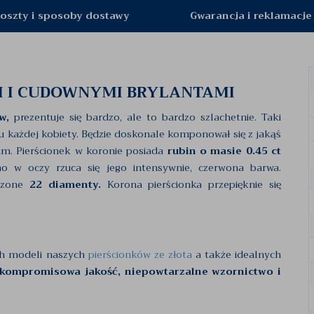
oszty i sposoby dostawy
Gwarancja i reklamacje
M I CUDOWNYMI BRYLANTAMI
w,
prezentuje się bardzo, ale to bardzo szlachetnie. Taki
u każdej kobiety. Będzie doskonale komponował się z jakąś
m. Pierścionek w koronie posiada
rubin o masie 0.45 ct
o w oczy rzuca się jego intensywnie, czerwona barwa.
zczone
22 diamenty.
Korona pierścionka przepięknie się
ch modeli naszych
pierścionków ze złota
a także idealnych
kompromisowa jakość, niepowtarzalne wzornictwo i