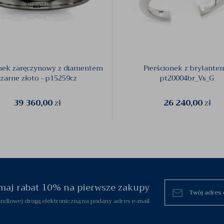
onek zaręczynowy z diamentem
Pierścionek z brylantem
czarne złoto - p15259cz
pt20004br_Vs_G
39 360,00
zł
26 240,00
zł
zymaj rabat 10% na pierwsze zakupy
dlowej drogą elektroniczną na podany adres e-mail