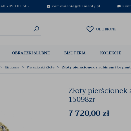
48 789 183 582
zamowienia@diamenty.pl
Kont
ULUBIONE
OBRĄCZKI ŚLUBNE
BIŻUTERIA
KOLEKCJE
Biżuteria
Pierścionki Złote
Złoty pierścionek z rubinem i brylan
Złoty pierścionek 
15098zr
7 720,00
zł