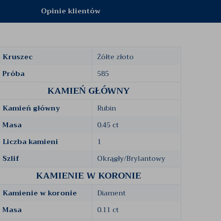
Opinie klientów
Kruszec
Żółte złoto
Próba
585
KAMIEŃ GŁÓWNY
Kamień główny
Rubin
Masa
0.45 ct
Liczba kamieni
1
Szlif
Okrągły/Brylantowy
KAMIENIE W KORONIE
Kamienie w koronie
Diament
Masa
0.11 ct