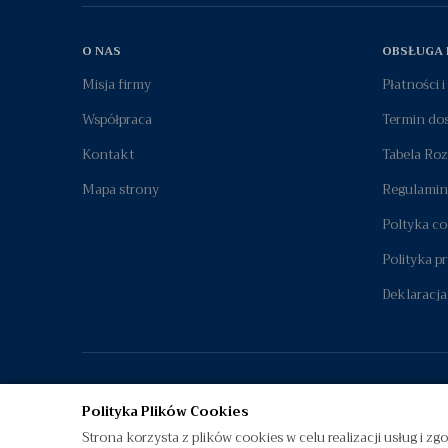
O NAS
OBSŁUGA 
Misja firmy
Płatności 
Współpraca
Termin do
Kontakt
Tabela Ro
Mapa strony
Regulamin
Poltyka co
Polityka p
Deklaracja
Polityka Plików Cookies
Strona korzysta z plików cookies w celu realizacji usług i zg