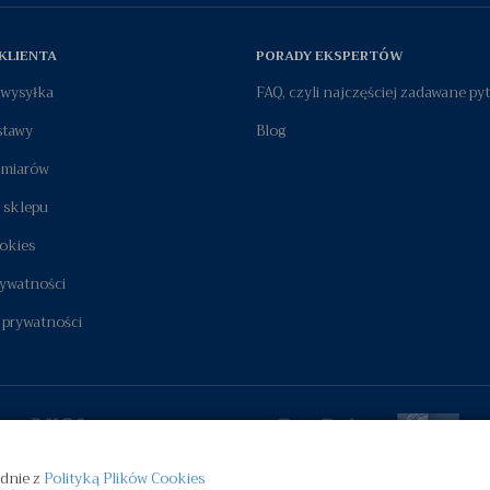
KLIENTA
PORADY EKSPERTÓW
i wysyłka
FAQ, czyli najczęściej zadawane py
stawy
Blog
zmiarów
 sklepu
okies
rywatności
 prywatności
odnie z
Polityką Plików Cookies