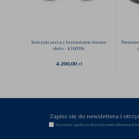
Kolczyki serca z brylantami różowe
Pierści
złoto - k16018c
4 200,00
zł
Zapisz się do newslettera i otr
Wyrażam zgodę na otrzymywanie informacji han