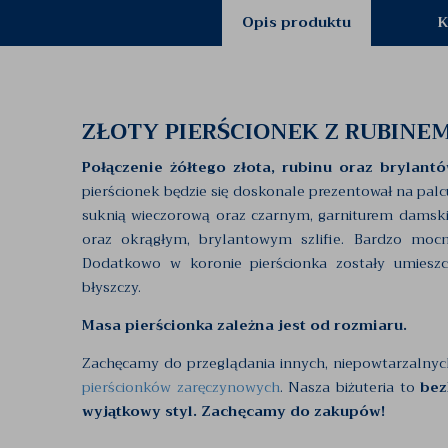
Opis produktu
K
ZŁOTY PIERŚCIONEK Z RUBINE
Połączenie żółtego złota, rubinu oraz brylantó
pierścionek będzie się doskonale prezentował na palc
suknią wieczorową oraz czarnym, garniturem damski
oraz okrągłym, brylantowym szlifie. Bardzo mocn
Dodatkowo w koronie pierścionka zostały umies
błyszczy.
Masa pierścionka zależna jest od rozmiaru.
Zachęcamy do przeglądania innych, niepowtarzalny
pierścionków zaręczynowych
. Nasza biżuteria to
bez
wyjątkowy styl. Zachęcamy do zakupów!