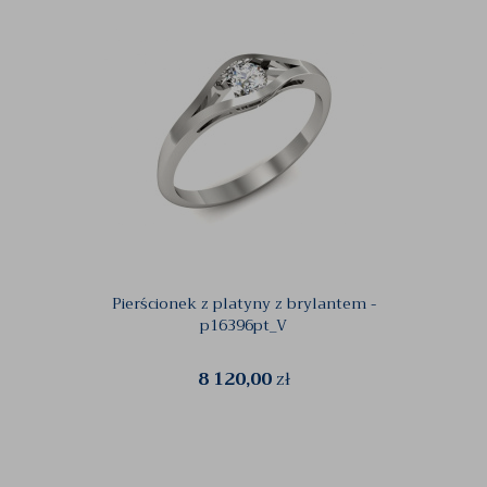
Pierścionek z platyny z brylantem -
Zło
p16396pt_V
8 120,00
zł