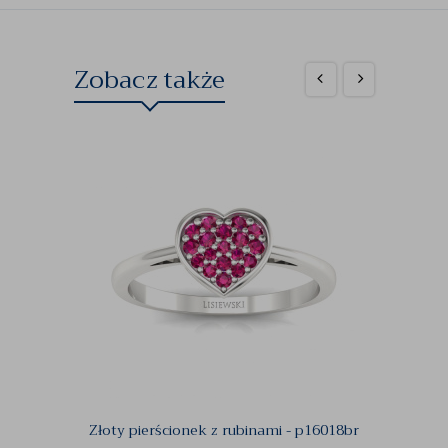
Zobacz także
Złoty pierścionek z rubinami - p16018br
Zlot