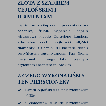
ZŁOTA Z SZAFIREM
CEJLOŃSKIM I
DIAMENTAMI.
Będzie on
najlepszym prezentem na
rocznicę ślubu
, wspaniale dopełni
wieczorową kreację Oprawione kamienie
szlachetne
szafir cejloński ~0,24ct
diamenty ~0,06ct Si1/H
. Biżuteria złota z
certyfikatem autentyczności. Kup śliczny
pierścionek z białego złota z pięknymi
brylantami i szafirem cejlońskim!
Z CZEGO WYKONALIŚMY
TEN PIERŚCIONEK?
1 szafir cejloński o szlifie brylantowym
~0,30ct
6 diamentów o szlifie brylantowym