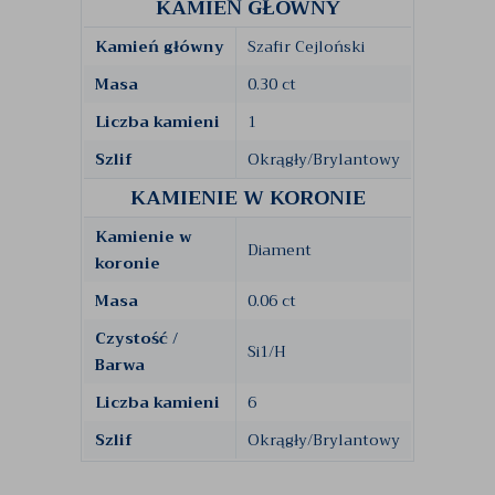
KAMIEŃ GŁÓWNY
Kamień główny
Szafir Cejloński
Masa
0.30 ct
Liczba kamieni
1
Szlif
Okrągły/Brylantowy
KAMIENIE W KORONIE
Kamienie w
Diament
koronie
Masa
0.06 ct
Czystość /
Si1/H
Barwa
Liczba kamieni
6
Szlif
Okrągły/Brylantowy