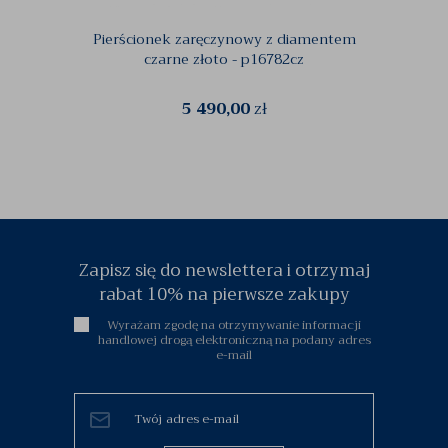
Pierścionek zaręczynowy z diamentem
Pierś
czarne złoto - p16782cz
5 490,00
zł
Zapisz się do newslettera i otrzymaj
rabat 10% na pierwsze zakupy
Wyrażam zgodę na otrzymywanie informacji
handlowej drogą elektroniczną na podany adres
e-mail