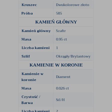
Kruszec
Dwukolorowe złoto
Próba
585
KAMIEŃ GŁÓWNY
Kamień główny
Szafir
Masa
0.95 ct
Liczba kamieni
1
Szlif
Okrągły/Brylantowy
KAMIENIE W KORONIE
Kamienie w
Diament
koronie
Masa
0.026 ct
Czystość /
Si1/H
Barwa
Liczba kamieni
2