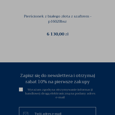
Pierścionek z białego złota z szafirem -
Pierści
p16020bsz
6 130,00
zł
Zapisz się do newslettera i otrzymaj
rabat 10% na pierwsze zakupy
Wyrażam zgodę na otrzymywanie informacji
handlowej drogą elektroniczną na podany adres
e-mail