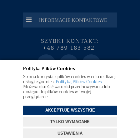
INFORMACJE KONTAKTOWE
SZYBKI KONTAKT:
+48 789 183 582
Polityka Plików Cookies
Strona korzysta z plików cookies w celu realizacji
usług i zgodnie z
Polityką Plików Cookies
Możesz określić warunki przechowywania lub
dostępu do plików cookies w Twojej
przeglądarce.
AKCEPTUJĘ WSZYSTKIE
©
diamenty.pl
| Wszelkie Prawa Zastrzeżone
TYLKO WYMAGANE
Projekt i oprogramowanie sklepu:
ebexo
USTAWIENIA