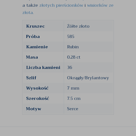
a także
złotych pierścionków
i
wisiorków ze
złota.
Kruszec
Żółte złoto
Próba
585
Kamienie
Rubin
Masa
0.28 ct
Liczba kamieni
36
Szlif
Okrągły/Brylantowy
Wysokość
7 mm
Szerokość
7.5 cm
Motyw
Serce