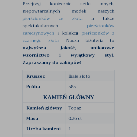
Przejrzyj koniecznie setki innych,
niepowtarzalnych modeli naszych
pierścionków ze złota
a także
spektakularnych
pierścionków
zaręczynowych
i kolekcji
pierścionków z
czarnego złota
. Nasza biżuteria to
najwyższa jakość, unikatowe
wzornictwo i wyjątkowy styl.
Zapraszamy do zakupów!
Kruszec
Białe złoto
Próba
585
KAMIEŃ GŁÓWNY
Kamień główny
Topaz
Masa
0.26 ct
Liczba kamieni
1