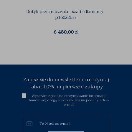
Dotyk przeznaczenia - szafir diamenty -
Pie
p16022bsz
cejl
6 480,00
zł
Zapisz się do newslettera i otrzymaj
rabat 10% na pierwsze zakupy
Wyrażam zgodę na otrzymywanie informacji
handlowej drogą elektroniczną na podany adres
e-mail