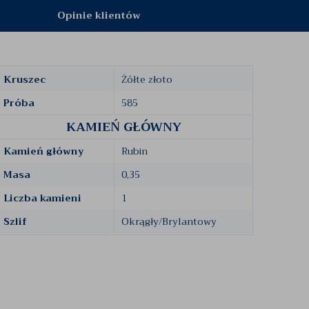
Opinie klientów
Kruszec
Żółte złoto
Próba
585
KAMIEŃ GŁÓWNY
Kamień główny
Rubin
Masa
0,35
Liczba kamieni
1
Szlif
Okrągły/Brylantowy