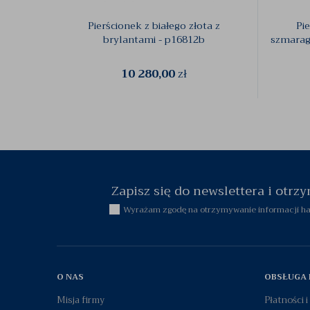
Pierścionek z białego złota z
Pi
brylantami - p16812b
szmarag
10 280,00
zł
Zapisz się do newslettera i otr
Wyrażam zgodę na otrzymywanie informacji han
O NAS
OBSŁUGA 
Misja firmy
Płatności 