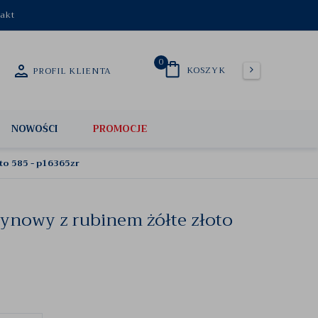
akt
0
KOSZYK
PROFIL KLIENTA
NOWOŚCI
PROMOCJE
to 585 - p16365zr
zynowy z rubinem żółte złoto