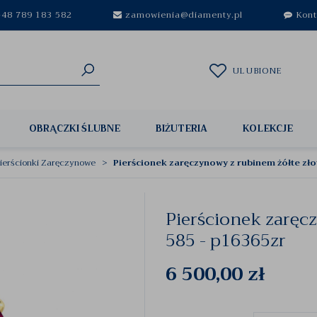
48 789 183 582
zamowienia@diamenty.pl
Kont
ULUBIONE
OBRĄCZKI ŚLUBNE
BIŻUTERIA
KOLEKCJE
ierścionki Zaręczynowe
Pierścionek zaręczynowy z rubinem żółte zło
Pierścionek zaręc
585 - p16365zr
6 500,00
zł