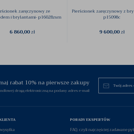
erścionek zaręczynowy ze
Pierścionek zaręczynowy z bry
dem i brylantami- p16028zsm
p15098c
6 860,00
zł
9 600,00
zł
zymaj rabat 10% na pierwsze zakupy
dlowej drogą elektroniczną na podany adres e-mail
KLIENTA
PORADY EKSPERTÓW
i wysyłka
FAQ, czyli najczęściej zadawane py