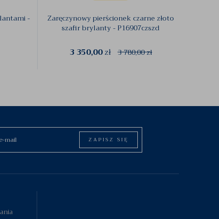
lantami -
Zaręczynowy pierścionek czarne złoto
Zaręcz
szafir brylanty - P16907czszd
3 350,00
zł
3 780,00
zł
ZAPISZ SIĘ
tania