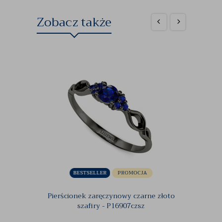
Zobacz także
Pierścionek zaręczynowy czarne złoto
Pierśc
szafiry - P16907czsz