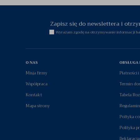
Zapisz się do newslettera i otr
Wyrażam zgodę na otrzymywanie informacji han
O NAS
OBSŁUGA 
Misja firmy
Płatności 
Współpraca
Termin do
Kontakt
Tabela Ro
Mapa strony
Regulamin
Poltyka co
Polityka p
Deklaracja