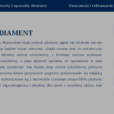
oszty i sposoby dostawy
Gwarancja i reklamacje
 DIAMENT
turalnie biały połysk platyny nigdy nie blaknie ani nie
na będzie trwać wiecznie, dzięki czemu jest to ostateczny
To idealny metal szlachetny, z którego można wykonać
zlachetny, a jego gęstość sprawia, że oprawione w nim
nie osadzone. Jak każdy inny metal szlachetny, platyna
k można łatwo przywrócić poprzez polerowanie jej miękką
, wykonywane są z niezwykle czystego stopu (95% platyny
ie hipoalergiczna i idealna dla osób z wrażliwą skórą. (nie