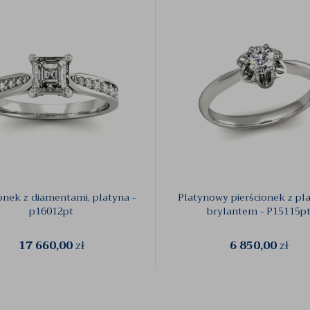
ionek z diamentami, platyna -
Platynowy pierścionek z pl
p16012pt
brylantem - P15115p
17 660,00
zł
6 850,00
zł