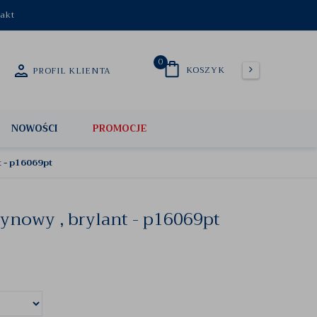
akt
0
KOSZYK
PROFIL KLIENTA
NOWOŚCI
PROMOCJE
t - p16069pt
zynowy , brylant - p16069pt