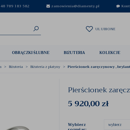
48 789 183 582
zamowienia@diamenty.pl
Kont
ULUBIONE
OBRĄCZKI ŚLUBNE
BIŻUTERIA
KOLEKCJE
a
Biżuteria
Biżuteria z platyny
Pierścionek zaręczynowy , brylan
Pierścionek zaręc
5 920,00
zł
Wybierz
rozmiar: