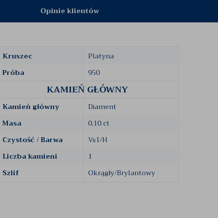
Opinie klientów
Kruszec
Platyna
Próba
950
KAMIEŃ GŁÓWNY
Kamień główny
Diament
Masa
0,10 ct
Czystość / Barwa
Vs1/H
Liczba kamieni
1
Szlif
Okrągły/Brylantowy