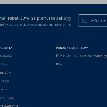
zymaj rabat 10% na pierwsze zakupy
dlowej drogą elektroniczną na podany adres e-mail
KLIENTA
PORADY EKSPERTÓW
i wysyłka
FAQ, czyli najczęściej zadawane py
stawy
Blog
zmiarów
 sklepu
okies
rywatności
 prywatności