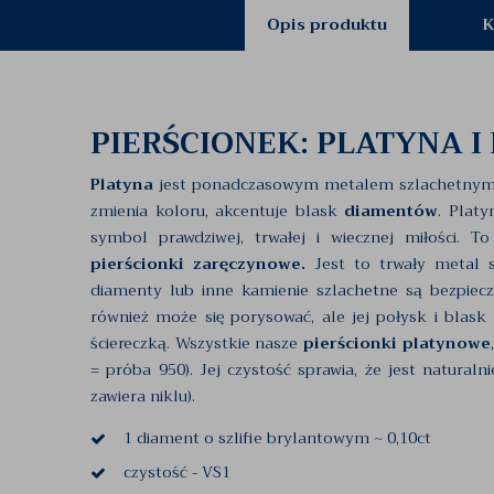
Opis produktu
K
PIERŚCIONEK: PLATYNA I
Platyna
jest ponadczasowym metalem szlachetnym. Na
zmienia koloru, akcentuje blask
diamentów
. Platy
symbol prawdziwej, trwałej i wiecznej miłości. 
pierścionki zaręczynowe.
Jest to trwały metal s
diamenty lub inne kamienie szlachetne są bezpiecz
również może się porysować, ale jej połysk i blas
ściereczką. Wszystkie nasze
pierścionki platynowe
= próba 950). Jej czystość sprawia, że jest naturaln
zawiera niklu).
1 diament o szlifie brylantowym ~ 0,10ct
czystość - VS1