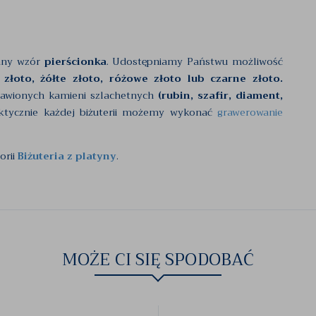
any wzór
pierścionka
. Udostępniamy Państwu możliwość
 złoto, żółte złoto, różowe złoto lub czarne złoto.
rawionych kamieni szlachetnych
(rubin, szafir, diament,
ktycznie każdej biżuterii możemy wykonać
grawerowanie
orii
Biżuteria z platyny
.
MOŻE CI SIĘ SPODOBAĆ