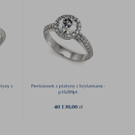
atyny z
Pierścionek z platyny z brylantami -
Pierśc
t
p16289pt
40 130,00
zł